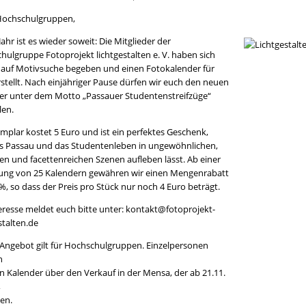
Hochschulgruppen,
Jahr ist es wieder soweit: Die Mitglieder der
hulgruppe Fotoprojekt lichtgestalten e. V. haben sich
 auf Motivsuche begeben und einen Fotokalender für
stellt. Nach einjähriger Pause dürfen wir euch den neuen
er unter dem Motto „Passauer Studentenstreifzüge“
len.
mplar kostet 5 Euro und ist ein perfektes Geschenk,
s Passau und das Studentenleben in ungewöhnlichen,
en und facettenreichen Szenen aufleben lässt. Ab einer
lung von 25 Kalendern gewähren wir einen Mengenrabatt
, so dass der Preis pro Stück nur noch 4 Euro beträgt.
teresse meldet euch bitte unter: kontakt@fotoprojekt-
stalten.de
 Angebot gilt für Hochschulgruppen. Einzelpersonen
n
n Kalender über den Verkauf in der Mensa, der ab 21.11.
,
en.