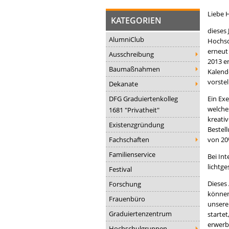
Liebe 
KATEGORIEN
dieses 
AlumniClub
Hochsc
erneut
Ausschreibung
2013 er
Baumaßnahmen
Kalend
vorstel
Dekanate
DFG Graduiertenkolleg
Ein Exe
welche
1681 "Privatheit"
kreativ
Existenzgründung
Bestel
Fachschaften
von 20%
Familienservice
Bei In
lichtge
Festival
Dieses
Forschung
könne
Frauenbüro
unsere
Graduiertenzentrum
startet
erwerb
Hochschulgruppen