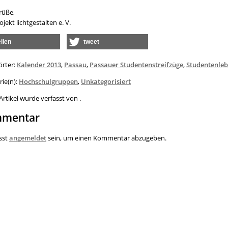
rüße,
jekt lichtgestalten e. V.
eilen
tweet
örter:
Kalender 2013
,
Passau
,
Passauer Studentenstreifzüge
,
Studentenle
rie(n):
Hochschulgruppen
,
Unkategorisiert
Artikel wurde verfasst von .
mentar
sst
angemeldet
sein, um einen Kommentar abzugeben.