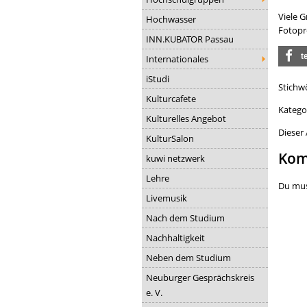
Viele G
Hochwasser
Fotopro
INN.KUBATOR Passau
t
Internationales
iStudi
Stichw
Kulturcafete
Katego
Kulturelles Angebot
Dieser 
KulturSalon
Kom
kuwi netzwerk
Lehre
Du mu
Livemusik
Nach dem Studium
Nachhaltigkeit
Neben dem Studium
Neuburger Gesprächskreis
e. V.