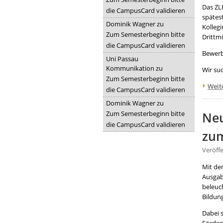
Das ZLF
die CampusCard validieren
spätes
Dominik Wagner
zu
Kollegi
Zum Semesterbeginn bitte
Drittmi
die CampusCard validieren
Bewerb
Uni Passau
Kommunikation
zu
Wir su
Zum Semesterbeginn bitte
Weit
die CampusCard validieren
Dominik Wagner
zu
Zum Semesterbeginn bitte
Neu
die CampusCard validieren
zum
Veröff
Mit de
Ausgab
beleuc
Bildun
Dabei 