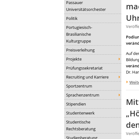
Passauer
mac
Universitätsorchester
Uhr
Politik
Veröff
Portugiesisch-
Brasilianische
Podium
Kulturgruppe
veränd
Preisverleihung
Auf de
Projekte
Bildun
veränd
Prüfungssekretariat
Dr. Ha
Recruiting und Karriere
Weit
Sportzentrum
Sprachenzentrum
Mit
Stipendien
„Hö
Studentenwerk
Studentische
de
Rechtsberatung
Veröff
Studienberatung