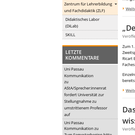
Zentrum für Lehrerbildung
Weit
und Fachdidaktik (ZLF)
Didaktisches Labor
„De
(DiLab)
SKILL
Veröff
Zum 1.
LETZTE
Zweits
KOMMENTARE
Ricart 
Faches 
Uni Passau
Einzel
Kommunikation
bereit
zu
AStA/Sprecher:innenrat
Weit
fordert Universität zur
Stellungnahme zu
Das
umstrittenem Professor
auf
wis
Uni Passau
Kommunikation
zu
Veröff
Zum Semesterbeginn bitte