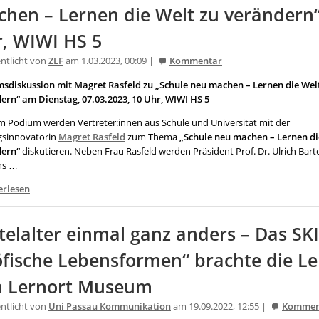
hen – Lernen die Welt zu verändern“:
, WIWI HS 5
entlicht von
ZLF
am 1.03.2023, 00:09 |
Kommentar
sdiskussion mit Magret Rasfeld zu „Schule neu machen – Lernen die Wel
ern“ am Dienstag, 07.03.2023, 10 Uhr, WIWI HS 5
m Podium werden Vertreter:innen aus Schule und Universität mit der
gsinnovatorin
Magret Rasfeld
zum Thema
„Schule neu machen – Lernen di
ern“
diskutieren. Neben Frau Rasfeld werden Präsident Prof. Dr. Ulrich Barto
ns …
erlesen
telalter einmal ganz anders – Das SK
fische Lebensformen“ brachte die Le
n Lernort Museum
entlicht von
Uni Passau Kommunikation
am 19.09.2022, 12:55 |
Kommen