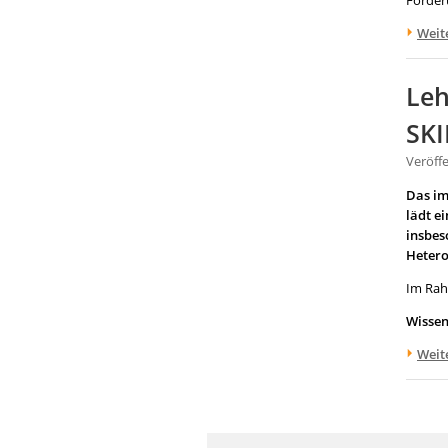
Förder
Weit
Leh
SKI
Veröff
Das im
lädt e
insbes
Hetero
Im Rah
Wissen
Weit