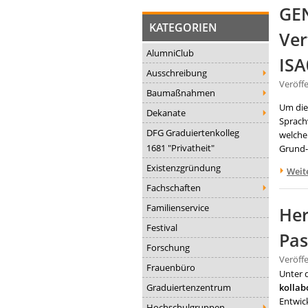
GEN
KATEGORIEN
Ver
AlumniClub
ISA
Ausschreibung
Veröff
Baumaßnahmen
Um die
Dekanate
Sprach
DFG Graduiertenkolleg
welche
1681 "Privatheit"
Grund-
Existenzgründung
Weit
Fachschaften
Familienservice
Her
Festival
Pas
Forschung
Veröff
Frauenbüro
Unter
Graduiertenzentrum
kollab
Entwic
Hochschulgruppen