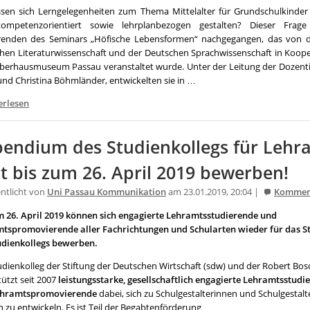
ssen sich Lerngelegenheiten zum Thema Mittelalter für Grundschulkinde
ompetenzorientiert sowie lehrplanbezogen gestalten? Dieser Frage
renden des Seminars „Höfische Lebensformen“ nachgegangen, das von d
hen Literaturwissenschaft und der Deutschen Sprachwissenschaft in Koope
erhausmuseum Passau veranstaltet wurde. Unter der Leitung der Dozentin
und Christina Böhmländer, entwickelten sie in …
erlesen
pendium des Studienkollegs für Lehr
zt bis zum 26. April 2019 bewerben!
entlicht von
Uni Passau Kommunikation
am 23.01.2019, 20:04 |
Kommen
m 26. April 2019 können sich engagierte Lehramtsstudierende und
tspromovierende aller Fachrichtungen und Schularten wieder für das 
udienkollegs bewerben.
udienkolleg der Stiftung der Deutschen Wirtschaft (sdw) und der Robert Bos
ützt seit 2007
leistungsstarke, gesellschaftlich engagierte Lehramtsstudi
ehramtspromovierende
dabei, sich zu Schulgestalterinnen und Schulgestal
 zu entwickeln. Es ist Teil der Begabtenförderung …