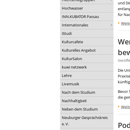
und Di
Hochwasser
entlan
für Nac
INN.KUBATOR Passau
Weit
Internationales
iStudi
Wer
Kulturcafete
Kulturelles Angebot
be
KulturSalon
Veröff
kuwi netzwerk
Die Un
Lehre
Praxis
künftig
Livemusik
Bevor 
Nach dem Studium
die ge
Nachhaltigkeit
Weit
Neben dem Studium
Neuburger Gesprächskreis
Pod
e. V.