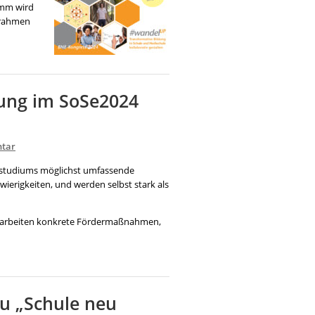
amm wird
zrahmen
dung im SoSe2024
tar
tsstudiums möglichst umfassende
ierigkeiten, und werden selbst stark als
 erarbeiten konkrete Fördermaßnahmen,
u „Schule neu