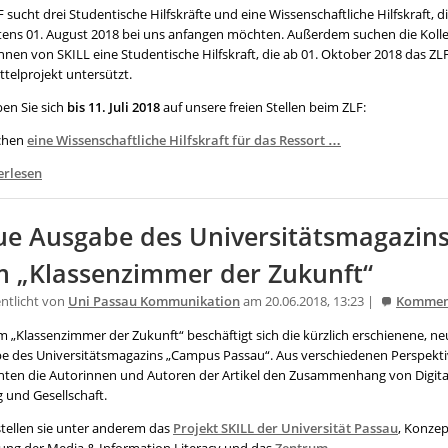
 sucht drei Studentische Hilfskräfte und eine Wissenschaftliche Hilfskraft, d
tens 01. August 2018 bei uns anfangen möchten. Außerdem suchen die Koll
nnen von SKILL eine Studentische Hilfskraft, die ab 01. Oktober 2018 das ZL
ttelprojekt untersützt.
en Sie sich
bis 11. Juli 2018
auf unsere freien Stellen beim ZLF:
chen
eine Wissenschaftliche Hilfskraft für das Ressort …
erlesen
e Ausgabe des Universitätsmagazin
 „Klassenzimmer der Zukunft“
entlicht von
Uni Passau Kommunikation
am 20.06.2018, 13:23 |
Kommen
m „Klassenzimmer der Zukunft“ beschäftigt sich die kürzlich erschienene, ne
e des Universitätsmagazins „Campus Passau“. Aus verschiedenen Perspekt
hten die Autorinnen und Autoren der Artikel den Zusammenhang von Digital
g und Gesellschaft.
stellen sie unter anderem das
Projekt SKILL der Universität Passau
, Konzep