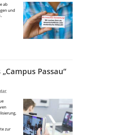
ie ab
egen und
F-
s „Campus Passau“
tar
ue
iven
isierung,
te zur