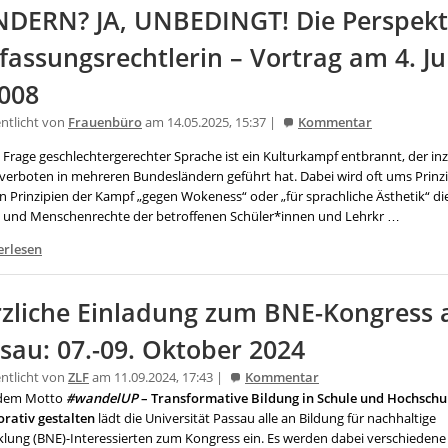
DERN? JA, UNBEDINGT! Die Perspekti
fassungsrechtlerin – Vortrag am 4. Ju
008
entlicht von
Frauenbüro
am 14.05.2025, 15:37 |
Kommentar
 Frage geschlechtergerechter Sprache ist ein Kulturkampf entbrannt, der in
verboten in mehreren Bundesländern geführt hat. Dabei wird oft ums Prinzip 
n Prinzipien der Kampf „gegen Wokeness“ oder „für sprachliche Ästhetik“ die
 und Menschenrechte der betroffenen Schüler*innen und Lehrkr …
erlesen
zliche Einladung zum BNE-Kongress a
sau: 07.-09. Oktober 2024
entlicht von
ZLF
am 11.09.2024, 17:43 |
Kommentar
 dem Motto
#wandelUP
– Transformative Bildung in Schule und Hochschu
orativ gestalten
lädt die Universität Passau alle an Bildung für nachhaltige
klung (BNE)-Interessierten zum Kongress ein. Es werden dabei verschiedene