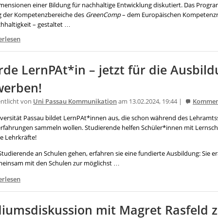
mensionen einer Bildung für nachhaltige Entwicklung diskutiert. Das Progr
g der Kompetenzbereiche des
GreenComp
– dem Europäischen Kompeten
hhaltigkeit – gestaltet …
erlesen
de LernPAt*in – jetzt für die Ausbil
werben!
entlicht von
Uni Passau Kommunikation
am 13.02.2024, 19:44 |
Kommen
iversität Passau bildet LernPAt*innen aus, die schon während des Lehram
erfahrungen sammeln wollen. Studierende helfen Schüler*innen mit Lernschw
e Lehrkräfte!
Studierende an Schulen gehen, erfahren sie eine fundierte Ausbildung: Sie
meinsam mit den Schulen zur möglichst …
erlesen
iumsdiskussion mit Magret Rasfeld z