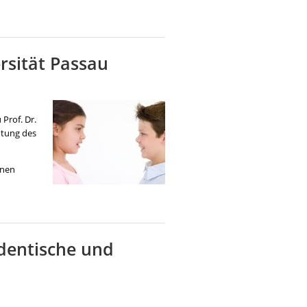
rsität Passau
Prof. Dr.
htung des
nnen
dentische und