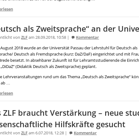
erlesen
utsch als Zweitsprache“ an der Unive
entlicht von
ZLF
am 28.09.2018, 10:58 |
Kommentar
 August 2018 wurde an der Universität Passau der Lehrstuhl für Deutsch als
prache/ Deutsch als Fremdsprache (kurz: DaZ/DaF) eingerichtet und mit Frau 
Brede besetzt. In absehbarer Zukunft ist für Lehramtsstudierende die Einric
„DiDaZ“ (Didaktik Deutsch als Zweitsprache) geplant.
ne Lehrveranstaltungen rund um das Thema „Deutsch als Zweitsprache“ kö
s ab …
erlesen
 ZLF braucht Verstärkung – neue stu
senschaftliche Hilfskräfte gesucht
entlicht von
ZLF
am 6.07.2018, 12:28 |
Kommentar