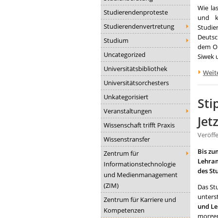
Wie la
Studierendenproteste
und k
Studierendenvertretung
Studie
Deutsc
Studium
dem Ob
Uncategorized
Siwek 
Universitätsbibliothek
Weit
Universitätsorchesters
Unkategorisiert
Sti
Veranstaltungen
Jet
Wissenschaft trifft Praxis
Veröff
Wissenstransfer
Bis zu
Zentrum für
Lehram
Informationstechnologie
des St
und Medienmanagement
(ZIM)
Das St
unterst
Zentrum für Karriere und
und L
Kompetenzen
morgen