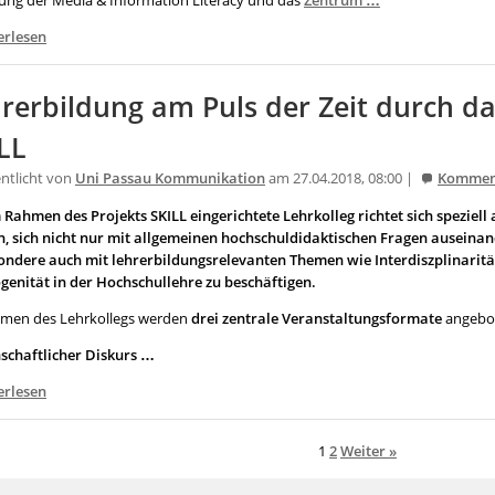
ung der Media & Information Literacy und das
Zentrum …
erlesen
rerbildung am Puls der Zeit durch da
LL
entlicht von
Uni Passau Kommunikation
am 27.04.2018, 08:00 |
Kommen
 Rahmen des Projekts SKILL eingerichtete Lehrkolleg richtet sich speziell
in, sich nicht nur mit allgemeinen hochschuldidaktischen Fragen auseinan
ondere auch mit lehrerbildungsrelevanten Themen wie Interdiszplinarität
genität in der Hochschullehre zu beschäftigen.
men des Lehrkollegs werden
drei zentrale Veranstaltungsformate
angebo
schaftlicher Diskurs …
erlesen
1
2
Weiter »