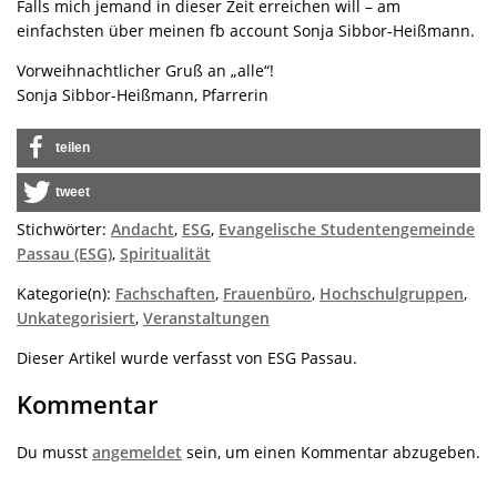
Falls mich jemand in dieser Zeit erreichen will – am
einfachsten über meinen fb account Sonja Sibbor-Heißmann.
Vorweihnachtlicher Gruß an „alle“!
Sonja Sibbor-Heißmann, Pfarrerin
teilen
tweet
Stichwörter:
Andacht
,
ESG
,
Evangelische Studentengemeinde
Passau (ESG)
,
Spiritualität
Kategorie(n):
Fachschaften
,
Frauenbüro
,
Hochschulgruppen
,
Unkategorisiert
,
Veranstaltungen
Dieser Artikel wurde verfasst von ESG Passau.
Kommentar
Du musst
angemeldet
sein, um einen Kommentar abzugeben.