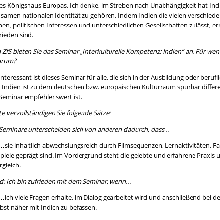
s Königshaus Europas. Ich denke, im Streben nach Unabhängigkeit hat Indie
samen nationalen Identität zu gehören. Indem Indien die vielen verschied
nen, politischen Interessen und unterschiedlichen Gesellschaften zulässt, erm
frieden sind.
 ZfS bieten Sie das Seminar „Interkulturelle Kompetenz: Indien“ an. Für wen
arum?
Interessant ist dieses Seminar für alle, die sich in der Ausbildung oder beru
. Indien ist zu dem deutschen bzw. europäischen Kulturraum spürbar differ
Seminar empfehlenswert ist.
tte vervollständigen Sie folgende Sätze:
Seminare unterscheiden sich von anderen dadurch, dass…
sie inhaltlich abwechslungsreich durch Filmsequenzen, Lernaktivitäten, Fal
piele geprägt sind. Im Vordergrund steht die gelebte und erfahrene Praxis 
gleich.
nd: Ich bin zufrieden mit dem Seminar, wenn…
…ich viele Fragen erhalte, im Dialog gearbeitet wird und anschließend bei
lbst näher mit Indien zu befassen.