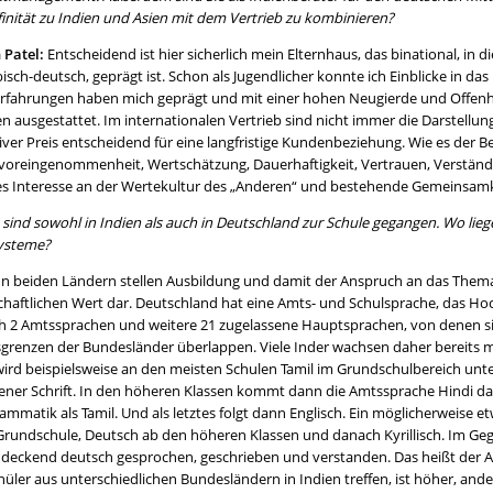
finität zu Indien und Asien mit dem Vertrieb zu kombinieren?
 Patel:
Entscheidend ist hier sicherlich mein Elternhaus, das binational, in 
isch-deutsch, geprägt ist. Schon als Jugendlicher konnte ich Einblicke in d
Erfahrungen haben mich geprägt und mit einer hohen Neugierde und Offe
n ausgestattet. Im internationalen Vertrieb sind nicht immer die Darstellu
iver Preis entscheidend für eine langfristige Kundenbeziehung. Wie es der Be
voreingenommenheit, Wertschätzung, Dauerhaftigkeit, Vertrauen, Verständnis
es Interesse an der Wertekultur des „Anderen“ und bestehende Gemeinsamk
e sind sowohl in Indien als auch in Deutschland zur Schule gegangen. Wo lie
ysteme?
In beiden Ländern stellen Ausbildung und damit der Anspruch an das Them
schaftlichen Wert dar. Deutschland hat eine Amts- und Schulsprache, das Ho
ch 2 Amtssprachen und weitere 21 zugelassene Hauptsprachen, von denen si
grenzen der Bundesländer überlappen. Viele Inder wachsen daher bereits m
ird beispielsweise an den meisten Schulen Tamil im Grundschulbereich unter
gener Schrift. In den höheren Klassen kommt dann die Amtssprache Hindi daz
mmatik als Tamil. Und als letztes folgt dann Englisch. Ein möglicherweise e
 Grundschule, Deutsch ab den höheren Klassen und danach Kyrillisch. Im Ge
ndeckend deutsch gesprochen, geschrieben und verstanden. Das heißt de
hüler aus unterschiedlichen Bundesländern in Indien treffen, ist höher, and