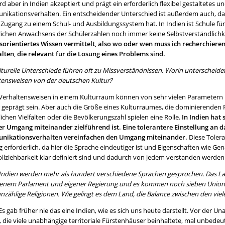
rd aber in Indien akzeptiert und prägt ein erforderlich flexibel gestaltetes
ikationsverhalten. Ein entscheidender Unterschied ist außerdem auch, das
Zugang zu einem Schul- und Ausbildungssystem hat. In Indien ist Schule für 
tlichen Anwachsens der Schülerzahlen noch immer keine Selbstverständlichk
sorientiertes Wissen vermittelt, also wo oder wen muss ich recherchier
alten, die relevant für die Lösung eines Problems sind.
lturelle Unterschiede führen oft zu Missverständnissen. Worin unterscheidet 
tensweisen von der deutschen Kultur?
Verhaltensweisen in einem Kulturraum können von sehr vielen Parametern i
 geprägt sein. Aber auch die Größe eines Kulturraumes, die dominierenden R
ichen Vielfalten oder die Bevölkerungszahl spielen eine Rolle.
In Indien hat 
ler Umgang miteinander zielführend ist.
Eine tolerantere Einstellung an 
ikationsverhalten vereinfachen den Umgang miteinander.
Diese Tolera
erforderlich, da hier die Sprache eindeutiger ist und Eigenschaften wie Gen
llziehbarkeit klar definiert sind und dadurch von jedem verstanden werden
n Indien werden mehr als hundert verschiedene Sprachen gesprochen. Das La
genem Parlament und eigener Regierung und es kommen noch sieben Unions
nzählige Religionen. Wie gelingt es dem Land, die Balance zwischen den viel
s gab früher nie das eine Indien, wie es sich uns heute darstellt. Vor der U
, die viele unabhängige territoriale Fürstenhäuser beinhaltete, mal unbedeu