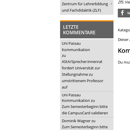
ZfS: Vi
Zentrum für Lehrerbildung
und Fachdidaktik (ZLF)
t
LETZTE
Katego
KOMMENTARE
Dieser
Uni Passau
Kom
Kommunikation
zu
AStA/Sprecher:innenrat
Du mu
fordert Universität zur
Stellungnahme zu
umstrittenem Professor
auf
Uni Passau
Kommunikation
zu
Zum Semesterbeginn bitte
die CampusCard validieren
Dominik Wagner
zu
Zum Semesterbeginn bitte