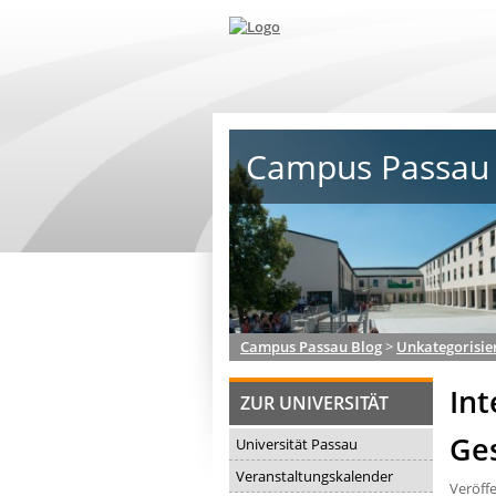
Campus Passau 
Campus Passau Blog
>
Unkategorisie
Int
ZUR UNIVERSITÄT
Ge
Universität Passau
Veranstaltungskalender
Veröff