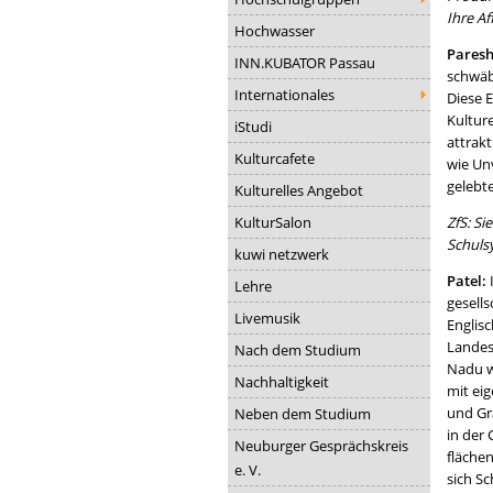
Ihre Af
Hochwasser
Paresh
INN.KUBATOR Passau
schwäb
Internationales
Diese 
Kulture
iStudi
attrakt
Kulturcafete
wie Un
gelebt
Kulturelles Angebot
KulturSalon
ZfS: Si
Schuls
kuwi netzwerk
Patel:
Lehre
gesell
Livemusik
Englis
Landes
Nach dem Studium
Nadu w
Nachhaltigkeit
mit ei
und Gra
Neben dem Studium
in der
Neuburger Gesprächskreis
fläche
e. V.
sich Sc