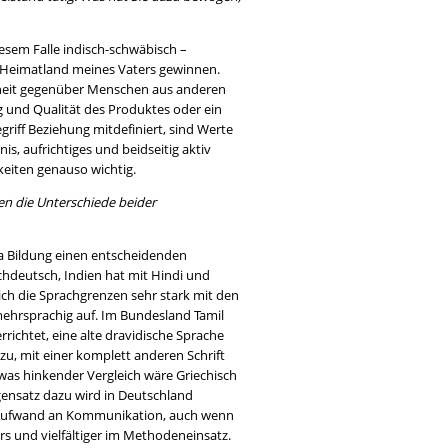
diesem Falle indisch-schwäbisch –
as Heimatland meines Vaters gewinnen.
nheit gegenüber Menschen aus anderen
ng und Qualität des Produktes oder ein
griff Beziehung mitdefiniert, sind Werte
, aufrichtiges und beidseitig aktiv
eiten genauso wichtig.
gen die Unterschiede beider
a Bildung einen entscheidenden
chdeutsch, Indien hat mit Hindi und
ch die Sprachgrenzen sehr stark mit den
ehrsprachig auf. Im Bundesland Tamil
richtet, eine alte dravidische Sprache
u, mit einer komplett anderen Schrift
twas hinkender Vergleich wäre Griechisch
gensatz dazu wird in Deutschland
r Aufwand an Kommunikation, auch wenn
ers und vielfältiger im Methodeneinsatz.