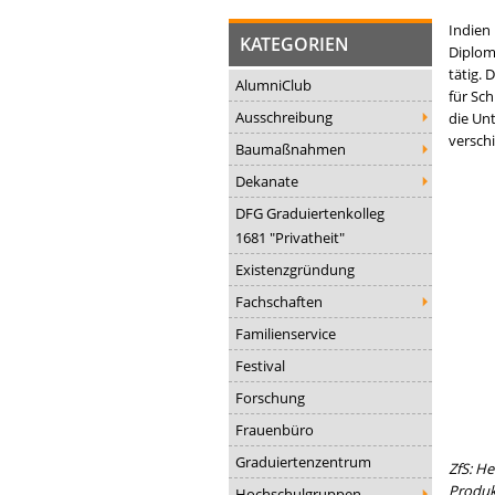
Indien
KATEGORIEN
Diplom
tätig. 
AlumniClub
für Sc
Ausschreibung
die Un
versch
Baumaßnahmen
Dekanate
DFG Graduiertenkolleg
1681 "Privatheit"
Existenzgründung
Fachschaften
Familienservice
Festival
Forschung
Frauenbüro
Graduiertenzentrum
ZfS: He
Produk
Hochschulgruppen