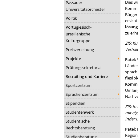
Dies wi
Passauer
Kommun
Universitätsorchester
Bürger 
Politik
ersich
lösung
Portugiesisch-
zu erh
Brasilianische
Kulturgruppe
ZfS: Ku
Verhal
Preisverleihung
Projekte
Patel:
Länder
Prüfungssekretariat
sprachl
Recruiting und Karriere
flexib
Kommun
Sportzentrum
Umfang 
Sprachenzentrum
Nachvo
Stipendien
ZfS: I
Studentenwerk
mit ei
Inder u
Studentische
Rechtsberatung
Patel:
E
Region
Studienberatung