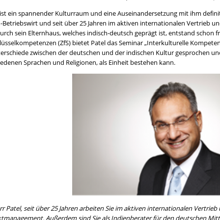
 ist ein spannender Kulturraum und eine Auseinandersetzung mit ihm definit
-Betriebswirt und seit über 25 Jahren im aktiven internationalen Vertrieb
Durch sein Elternhaus, welches indisch-deutsch geprägt ist, entstand schon f
hlüsselkompetenzen (ZfS) bietet Patel das Seminar „Interkulturelle Kompeten
terschiede zwischen der deutschen und der indischen Kultur gesprochen und 
iedenen Sprachen und Religionen, als Einheit bestehen kann.
rr Patel, seit über 25 Jahren arbeiten Sie im aktiven internationalen Vertrie
tmanagement. Außerdem sind Sie als Indienberater für den deutschen Mitte