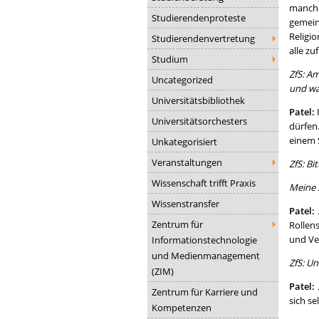
manche
Studierendenproteste
gemein
Religio
Studierendenvertretung
alle zu
Studium
ZfS: Am
Uncategorized
und w
Universitätsbibliothek
Patel:
Universitätsorchesters
dürfen
einem 
Unkategorisiert
Veranstaltungen
ZfS: Bi
Wissenschaft trifft Praxis
Meine 
Wissenstransfer
Patel:
…
Zentrum für
Rollens
und Ver
Informationstechnologie
und Medienmanagement
ZfS: U
(ZIM)
Patel:
Zentrum für Karriere und
sich se
Kompetenzen