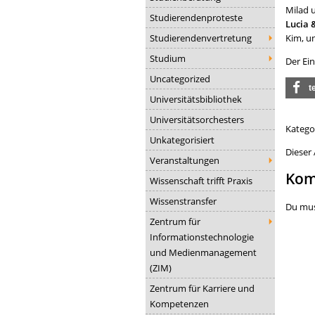
Milad
Studierendenproteste
Lucia 
Studierendenvertretung
Kim, u
Studium
Der Ein
Uncategorized
t
Universitätsbibliothek
Universitätsorchesters
Katego
Unkategorisiert
Dieser
Veranstaltungen
Kom
Wissenschaft trifft Praxis
Wissenstransfer
Du mu
Zentrum für
Informationstechnologie
und Medienmanagement
(ZIM)
Zentrum für Karriere und
Kompetenzen