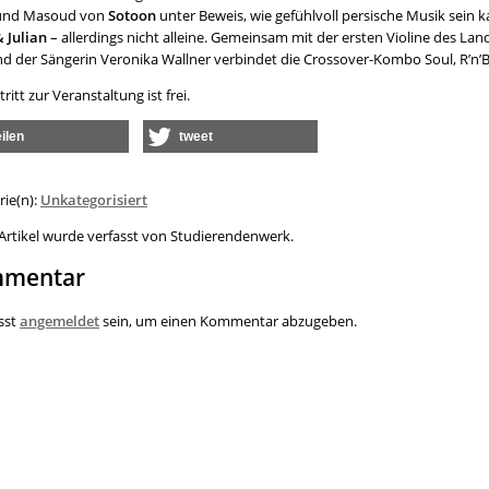
 und Masoud von
Sotoon
unter Beweis, wie gefühlvoll persische Musik sein
& Julian
– allerdings nicht alleine. Gemeinsam mit der ersten Violine des L
nd der Sängerin Veronika Wallner verbindet die Crossover-Kombo Soul, R’n’B
tritt zur Veranstaltung ist frei.
eilen
tweet
rie(n):
Unkategorisiert
 Artikel wurde verfasst von Studierendenwerk.
mentar
sst
angemeldet
sein, um einen Kommentar abzugeben.