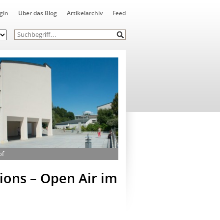
gin
Über das Blog
Artikelarchiv
Feed
of
ions – Open Air im