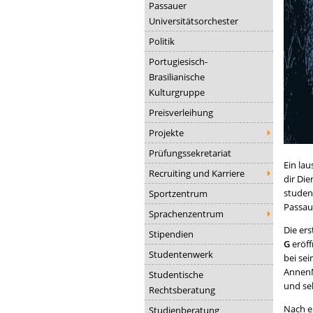
Passauer
Universitätsorchester
Politik
Portugiesisch-
Brasilianische
Kulturgruppe
Preisverleihung
Projekte
Prüfungssekretariat
Ein la
Recruiting und Karriere
dir Di
studen
Sportzentrum
Passau
Sprachenzentrum
Die er
Stipendien
G
eröff
Studentenwerk
bei se
AnnenM
Studentische
und se
Rechtsberatung
Nach e
Studienberatung