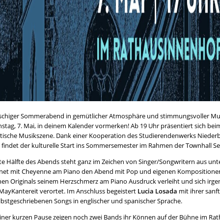
uschiger Sommerabend in gemütlicher Atmosphäre und stimmungsvoller Musik
enstag, 7. Mai, in deinem Kalender vormerken! Ab 19 Uhr präsentiert sich be
tische Musikszene. Dank einer Kooperation des Studierendenwerks Niede
 findet der kulturelle Start ins Sommersemester im Rahmen der Townhall Ses
ste Hälfte des Abends steht ganz im Zeichen von Singer/Songwritern aus unt
net mit Cheyenne am Piano den Abend mit Pop und eigenen Kompositionen
inen Originals seinem Herzschmerz am Piano Ausdruck verleiht und sich irg
ayKantereit verortet. Im Anschluss begeistert
Lucia Losada
mit ihrer sanf
lbstgeschriebenen Songs in englischer und spanischer Sprache.
iner kurzen Pause zeigen noch zwei Bands ihr Können auf der Bühne im Rath