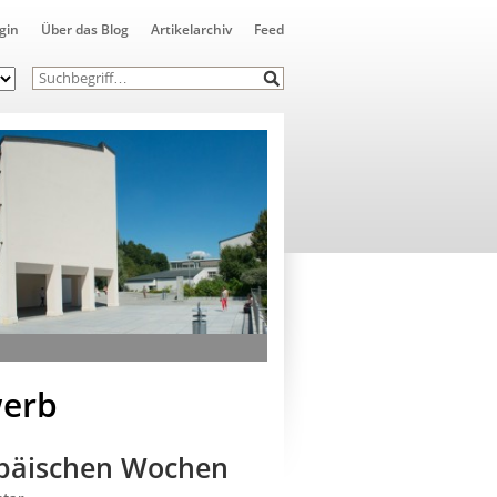
gin
Über das Blog
Artikelarchiv
Feed
werb
opäischen Wochen