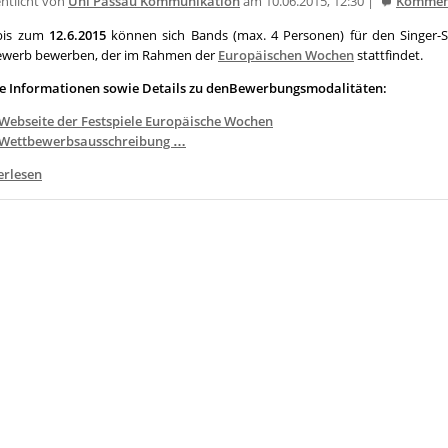
entlicht von
Uni Passau Kommunikation
am 10.06.2015, 12:30 |
Kommen
bis zum
12.6.2015
können sich Bands (max. 4 Personen) für den Singer-S
werb bewerben, der im Rahmen der
Europäischen Wochen
stattfindet.
e Informationen sowie Details zu denBewerbungsmodalitäten:
Webseite der Festspiele Europäische Wochen
Wettbewerbsausschreibung …
erlesen