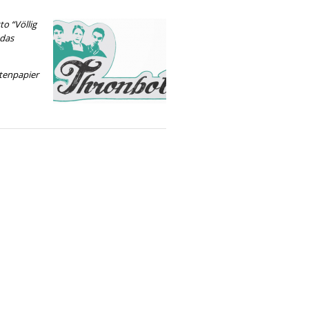
o “Völlig
 das
ttenpapier