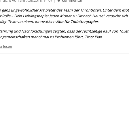
ntlicht von am 7.08.2013, 14:07 |
Kommentar
o ganz ungewöhnlicher Art bietet das Team der
Thronboten
. Unter dem Mott
 Rolle – Dein Lieblingspapier jeden Monat zu Dir nach Hause” versucht sich
pfige Team an einem innovativen
Abo für Toilettenpapier
.
rfahrung und Nachforschungen zeigten, dass der rechtzeitige Kauf von Toile
ngemeinschaften manchmal zu Problemen führt. Trotz Plan …
erlesen