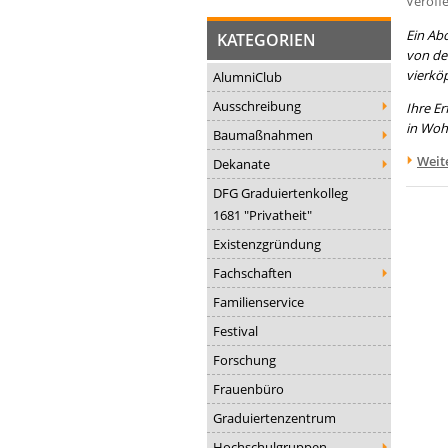
Veröffe
Ein Ab
KATEGORIEN
von der
vierkö
AlumniClub
Ausschreibung
Ihre E
in Woh
Baumaßnahmen
Weit
Dekanate
DFG Graduiertenkolleg
1681 "Privatheit"
Existenzgründung
Fachschaften
Familienservice
Festival
Forschung
Frauenbüro
Graduiertenzentrum
Hochschulgruppen