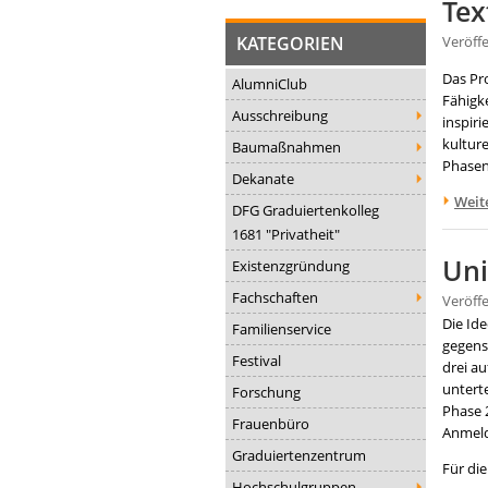
Tex
KATEGORIEN
Veröff
Das Pro
AlumniClub
Fähigke
Ausschreibung
inspiri
kulture
Baumaßnahmen
Phasen
Dekanate
Weit
DFG Graduiertenkolleg
1681 "Privatheit"
Uni
Existenzgründung
Fachschaften
Veröff
Die Id
Familienservice
gegense
Festival
drei a
unterte
Forschung
Phase 
Frauenbüro
Anmeld
Graduiertenzentrum
Für di
Hochschulgruppen