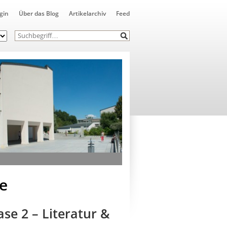
gin
Über das Blog
Artikelarchiv
Feed
e
se 2 – Literatur &