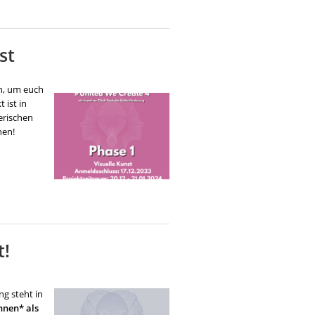
st
en, um euch
 ist in
erischen
hen!
t!
ng steht in
nnen* als