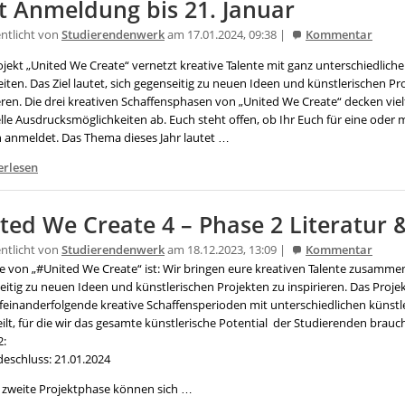
t Anmeldung bis 21. Januar
entlicht von
Studierendenwerk
am 17.01.2024, 09:38 |
Kommentar
jekt „United We Create“ vernetzt kreative Talente mit ganz unterschiedlich
iten. Das Ziel lautet, sich gegenseitig zu neuen Ideen und künstlerischen Pr
eren. Die drei kreativen Schaffensphasen von „United We Create“ decken vielf
lle Ausdrucksmöglichkeiten ab. Euch steht offen, ob Ihr Euch für eine oder
 anmeldet. Das Thema dieses Jahr lautet …
erlesen
ted We Create 4 – Phase 2 Literatur 
entlicht von
Studierendenwerk
am 18.12.2023, 13:09 |
Kommentar
ee von „#United We Create“ ist: Wir bringen eure kreativen Talente zusamm
itig zu neuen Ideen und künstlerischen Projekten zu inspirieren. Das Projekt
ufeinanderfolgende kreative Schaffensperioden mit unterschiedlichen künstl
ilt, für die wir das gesamte künstlerische Potential der Studierenden brauc
2:
eschluss: 21.01.2024
e zweite Projektphase können sich …