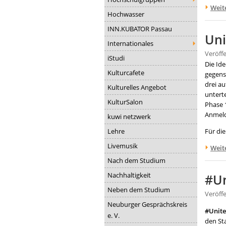
Weit
Hochwasser
INN.KUBATOR Passau
Uni
Internationales
Veröff
iStudi
Die Id
Kulturcafete
gegense
drei a
Kulturelles Angebot
unterte
KulturSalon
Phase 
Anmeld
kuwi netzwerk
Lehre
Für di
Livemusik
Weit
Nach dem Studium
Nachhaltigkeit
#Un
Neben dem Studium
Veröff
Neuburger Gesprächskreis
#Unit
e. V.
den St