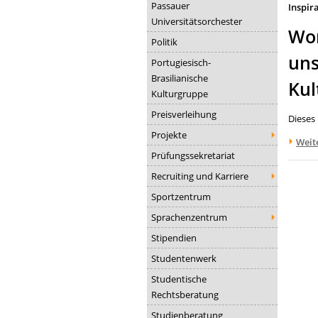
Passauer
Inspir
Universitätsorchester
Wor
Politik
uns
Portugiesisch-
Brasilianische
Kul
Kulturgruppe
Preisverleihung
Dieses
Projekte
Weit
Prüfungssekretariat
Recruiting und Karriere
Sportzentrum
Sprachenzentrum
Stipendien
Studentenwerk
Studentische
Rechtsberatung
Studienberatung