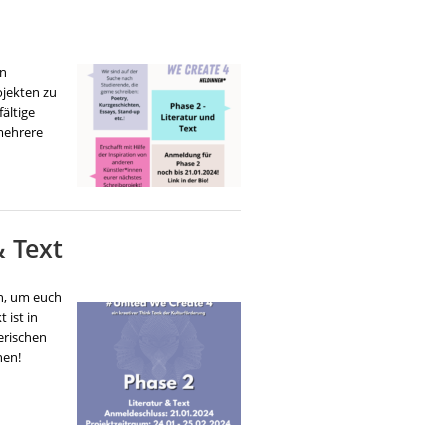
en
ojekten zu
ältige
 mehrere
& Text
en, um euch
 ist in
erischen
hen!