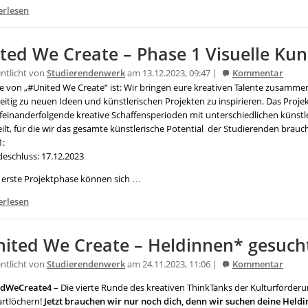
erlesen
ted We Create – Phase 1 Visuelle Kun
entlicht von
Studierendenwerk
am 13.12.2023, 09:47 |
Kommentar
ee von „#United We Create“ ist: Wir bringen eure kreativen Talente zusamm
itig zu neuen Ideen und künstlerischen Projekten zu inspirieren. Das Projekt
ufeinanderfolgende kreative Schaffensperioden mit unterschiedlichen künstl
ilt, für die wir das gesamte künstlerische Potential der Studierenden brauc
1:
eschluss: 17.12.2023
e erste Projektphase können sich …
erlesen
ited We Create – Heldinnen* gesuch
entlicht von
Studierendenwerk
am 24.11.2023, 11:06 |
Kommentar
edWeCreate4
– Die vierte Runde des kreativen ThinkTanks der Kulturförderu
artlöchern!
Jetzt brauchen wir nur noch dich, denn wir suchen deine Heldi