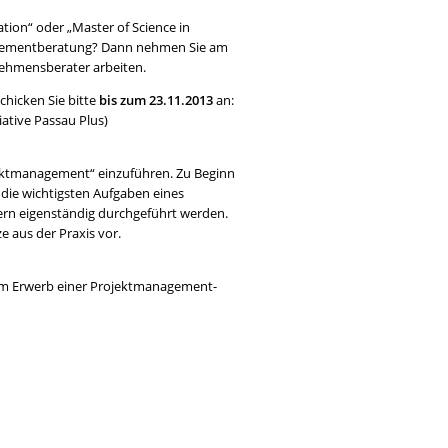
tion“ oder „Master of Science in
anagementberatung? Dann nehmen Sie am
ehmensberater arbeiten.
hicken Sie bitte
bis zum 23.11.2013
an:
ative Passau Plus)
jektmanagement“ einzuführen. Zu Beginn
die wichtigsten Aufgaben eines
ern eigenständig durchgeführt werden.
 aus der Praxis vor.
dem Erwerb einer Projektmanagement-