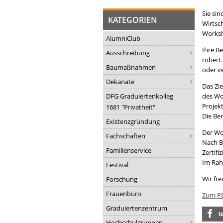
Sie si
KATEGORIEN
Wirtsc
Worksh
AlumniClub
Ihre B
Ausschreibung
robert
Baumaßnahmen
oder v
Dekanate
Das Zi
DFG Graduiertenkolleg
des Wo
Projek
1681 "Privatheit"
Die Be
Existenzgründung
Der Wo
Fachschaften
Nach B
Familienservice
Zertif
Im Rah
Festival
Wir fr
Forschung
Frauenbüro
Zum P
Graduiertenzentrum
t
Hochschulgruppen