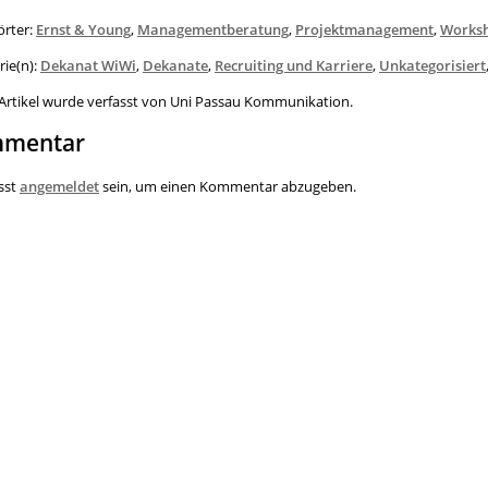
örter:
Ernst & Young
,
Managementberatung
,
Projektmanagement
,
Works
rie(n):
Dekanat WiWi
,
Dekanate
,
Recruiting und Karriere
,
Unkategorisiert
 Artikel wurde verfasst von Uni Passau Kommunikation.
mentar
sst
angemeldet
sein, um einen Kommentar abzugeben.