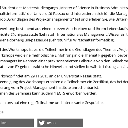
nd Student des Masterstudiengangs „Master of Science in Business Administra
haftsinformatik“ der Universität Passau und interessieren sich für die M
op „Grundlagen des Projektmanagements“ teil und erleben Sie, wie Untern
ewerbung bestehend aus einem kurzen Anschreiben und Ihrem Lebenslauf sc
.richter@uni-passau.de (Lehrstuhl Internationales Management, Wissensiniti
erena.dorner@uni-passau.de (Lehrstuhl für Wirtschaftsinformatik II).
el des Workshops ist es, die Teilnehmer in die Grundlagen des Themas „Pro
rkshops wird eine methodische Einführung in die Thematik gegeben, bevor 
tmanagers im Rahmen einer praxisorientierten Fallstudie von den Teilnehm
rater von EY geben praktische Hinweise und stellen bewährte Lösungsansätze
rkshop findet am 29.11.2013 an der Universität Passau statt.
eendigung des Workshops erhalten die Teilnehmer ein Zertifikat, das bei 
izierung vom Project Management Institute anrechenbar ist.
men des Seminars kann zudem 1 ECTS erworben werden.
euen uns auf eine rege Teilnahme und interessante Gespräche.
DF
eilen
tweet