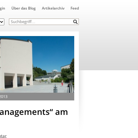
gin
Über das Blog
Artikelarchiv
Feed
2013
managements“ am
tar