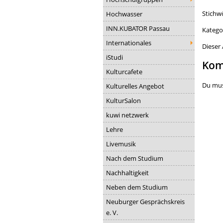
Stichw
Hochwasser
INN.KUBATOR Passau
Katego
Internationales
Dieser
iStudi
Kom
Kulturcafete
Du mu
Kulturelles Angebot
KulturSalon
kuwi netzwerk
Lehre
Livemusik
Nach dem Studium
Nachhaltigkeit
Neben dem Studium
Neuburger Gesprächskreis
e. V.