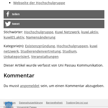
Webseite der Hochschulgruppe
teilen
tweet
Stichwörter:
Hochschulgruppe
,
Kuwi Netzwerk
,
kuwi.aktiv
,
kuwiES.aktiv
,
Namensänderung
Kategorie(n):
Existenzgründung
,
Hochschulgruppen
,
kuwi
netzwerk
,
Studierendenvertretung
,
Studium
,
Unkategorisiert
,
Veranstaltungen
Dieser Artikel wurde verfasst von Uni Passau Kommunikation.
Kommentar
Du musst
angemeldet
sein, um einen Kommentar abzugeben.
Impressum
Datenschutzerklärung
Barrierefreiheit
Tracking Opt-in/-out
Feedback
Universität Passau