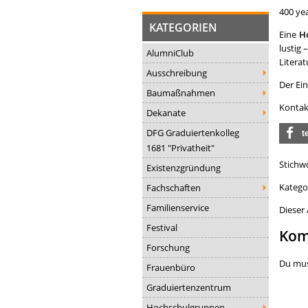
400 yea
KATEGORIEN
Eine
H
lustig
AlumniClub
Literat
Ausschreibung
Der Eint
Baumaßnahmen
Kontak
Dekanate
DFG Graduiertenkolleg
t
1681 "Privatheit"
Stichw
Existenzgründung
Katego
Fachschaften
Familienservice
Dieser
Festival
Kom
Forschung
Du mu
Frauenbüro
Graduiertenzentrum
Hochschulgruppen