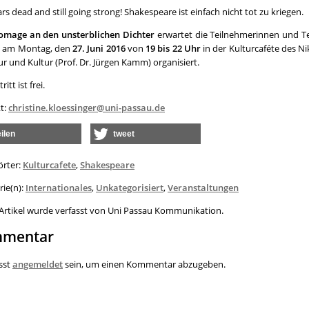
rs dead and still going strong! Shakespeare ist einfach nicht tot zu kriegen.
omage
an den unsterblichen Dichter
erwartet die Teilnehmerinnen und Te
 – am Montag, den
27. Juni 2016
von
19 bis 22 Uhr
in der Kulturcaféte des Ni
ur und Kultur (Prof. Dr. Jürgen Kamm) organisiert.
ritt ist frei.
t:
christine.kloessinger@uni-passau.de
eilen
tweet
örter:
Kulturcafete
,
Shakespeare
rie(n):
Internationales
,
Unkategorisiert
,
Veranstaltungen
 Artikel wurde verfasst von Uni Passau Kommunikation.
mentar
sst
angemeldet
sein, um einen Kommentar abzugeben.