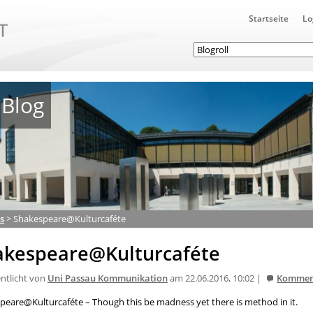
Startseite
Lo
Blog
s
>
Shakespeare@Kulturcaféte
akespeare@Kulturcaféte
entlicht von
Uni Passau Kommunikation
am 22.06.2016, 10:02 |
Kommen
peare@Kulturcaféte – Though this be madness yet there is method in it.