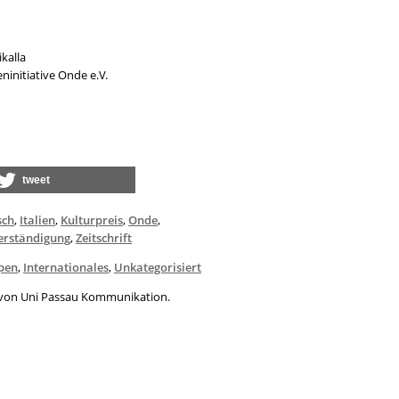
kalla
ninitiative Onde e.V.
tweet
sch
,
Italien
,
Kulturpreis
,
Onde
,
erständigung
,
Zeitschrift
pen
,
Internationales
,
Unkategorisiert
t von Uni Passau Kommunikation.