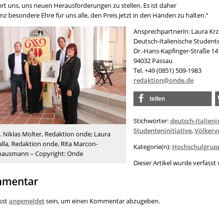
ert uns, uns neuen Herausforderungen zu stellen. Es ist daher
nz besondere Ehre für uns alle, den Preis jetzt in den Händen zu halten.“
Ansprechpartnerin: Laura Krzi
Deutsch-Italienische Studente
Dr.-Hans-Kapfinger-Straße 14
94032 Passau
Tel. +49 (0851) 509-1983
redaktion@onde.de
teilen
Stichwörter:
deutsch-italieni
Studenteninitiative
,
Völkerv
.r. Niklas Molter, Redaktion onde; Laura
alla, Redaktion onde, Rita Marcon-
Kategorie(n):
Hochschulgrup
hausmann – Copyright: Onde
Dieser Artikel wurde verfass
mentar
sst
angemeldet
sein, um einen Kommentar abzugeben.