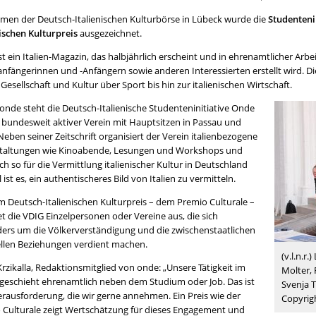
men der Deutsch-Italienischen Kulturbörse in Lübeck wurde die
Studenteni
nischen
Kulturpreis
ausgezeichnet.
st ein Italien-Magazin, das halbjährlich erscheint und in ehrenamtlicher Arb
anfängerinnen und -Anfängern sowie anderen Interessierten erstellt wird. Di
, Gesellschaft und Kultur über Sport bis hin zur italienischen Wirtschaft.
 onde steht die Deutsch-Italienische Studenteninitiative Onde
n bundesweit aktiver Verein mit Hauptsitzen in Passau und
eben seiner Zeitschrift organisiert der Verein italienbezogene
taltungen wie Kinoabende, Lesungen und Workshops und
ich so für die Vermittlung italienischer Kultur in Deutschland
el ist es, ein authentischeres Bild von Italien zu vermitteln.
m Deutsch-Italienischen Kulturpreis – dem Premio Culturale –
t die VDIG Einzelpersonen oder Vereine aus, die sich
ers um die Völkerverständigung und die zwischenstaatlichen
ellen Beziehungen verdient machen.
(v.l.n.r
rzikalla, Redaktionsmitglied von onde: „Unsere Tätigkeit im
Molter,
 geschieht ehrenamtlich neben dem Studium oder Job. Das ist
Svenja T
erausforderung, die wir gerne annehmen. Ein Preis wie der
Copyrig
 Culturale zeigt Wertschätzung für dieses Engagement und