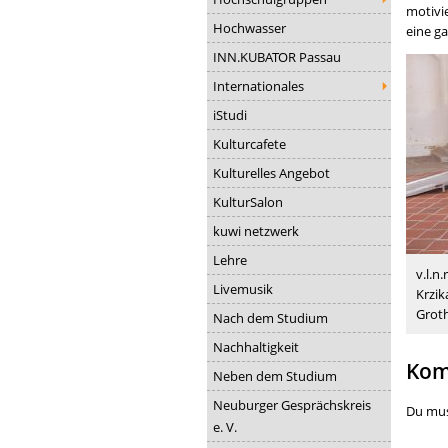
motivi
Hochwasser
eine ga
INN.KUBATOR Passau
Internationales
iStudi
Kulturcafete
Kulturelles Angebot
KulturSalon
kuwi netzwerk
Lehre
v.l.n
Livemusik
Krzik
Grot
Nach dem Studium
Nachhaltigkeit
Kom
Neben dem Studium
Neuburger Gesprächskreis
Du mu
e. V.