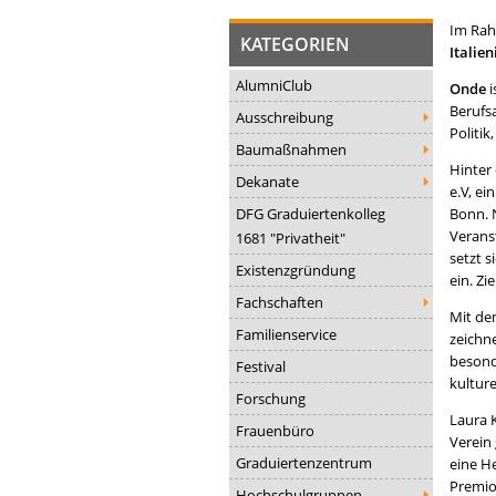
Im Rah
KATEGORIEN
Italie
AlumniClub
Onde
i
Berufs
Ausschreibung
Politik
Baumaßnahmen
Hinter
Dekanate
e.V, ei
DFG Graduiertenkolleg
Bonn. N
Verans
1681 "Privatheit"
setzt s
Existenzgründung
ein. Zi
Fachschaften
Mit de
Familienservice
zeichne
besond
Festival
kultur
Forschung
Laura K
Frauenbüro
Verein
Graduiertenzentrum
eine H
Premio
Hochschulgruppen