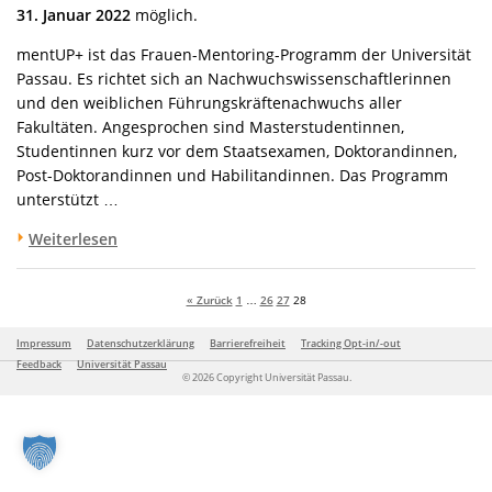
31. Januar 2022
möglich.
mentUP+ ist das Frauen-Mentoring-Programm der Universität
Passau. Es richtet sich an Nachwuchswissenschaftlerinnen
und den weiblichen Führungskräftenachwuchs aller
Fakultäten. Angesprochen sind Masterstudentinnen,
Studentinnen kurz vor dem Staatsexamen, Doktorandinnen,
Post-Doktorandinnen und Habilitandinnen. Das Programm
unterstützt …
Weiterlesen
« Zurück
1
…
26
27
28
Impressum
Datenschutzerklärung
Barrierefreiheit
Tracking Opt-in/-out
Feedback
Universität Passau
© 2026 Copyright Universität Passau.