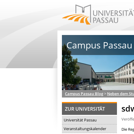
Campus Passau 
Campus Passau Blog
>
Neben dem St
sd
ZUR UNIVERSITÄT
Veröff
Universität Passau
Veranstaltungskalender
Die Re