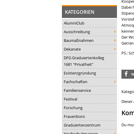
Kooper
Dabei 
KATEGORIEN
Stipen
Vorste
AlumniClub
Atmosp
kennen
Ausschreibung
Der Wo
Baumaßnahmen
Getränk
Dekanate
PS.: Sc
DFG Graduiertenkolleg
1681 "Privatheit"
Existenzgründung
t
Fachschaften
Familienservice
Katego
Festival
Dieser
Forschung
Kom
Frauenbüro
Du mu
Graduiertenzentrum
Hochschulgruppen