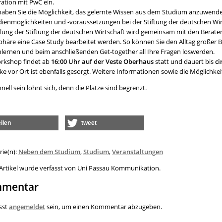
ation mit PwC ein.
haben Sie die Möglichkeit, das gelernte Wissen aus dem Studium anzuwend
dienmöglichkeiten und -voraussetzungen bei der Stiftung der deutschen Wir
llung der Stiftung der deutschen Wirtschaft wird gemeinsam mit den Berate
häre eine Case Study bearbeitet werden. So können Sie den Alltag große
lernen und beim anschließenden Get-together all Ihre Fragen loswerden.
rkshop findet ab
16:00 Uhr auf der Veste Oberhaus
statt und dauert bis
ci
e vor Ort ist ebenfalls gesorgt. Weitere Informationen sowie die Möglichkei
hnell sein lohnt sich, denn die Plätze sind begrenzt.
eilen
tweet
rie(n):
Neben dem Studium
,
Studium
,
Veranstaltungen
 Artikel wurde verfasst von Uni Passau Kommunikation.
mentar
sst
angemeldet
sein, um einen Kommentar abzugeben.