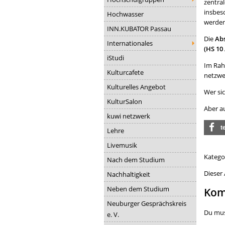
zentra
insbes
Hochwasser
werden
INN.KUBATOR Passau
Die
Abs
Internationales
(HS 10
iStudi
Im Rah
Kulturcafete
netzwe
Kulturelles Angebot
Wer sic
KulturSalon
Aber a
kuwi netzwerk
t
Lehre
Livemusik
Katego
Nach dem Studium
Dieser
Nachhaltigkeit
Neben dem Studium
Kom
Neuburger Gesprächskreis
Du mu
e. V.