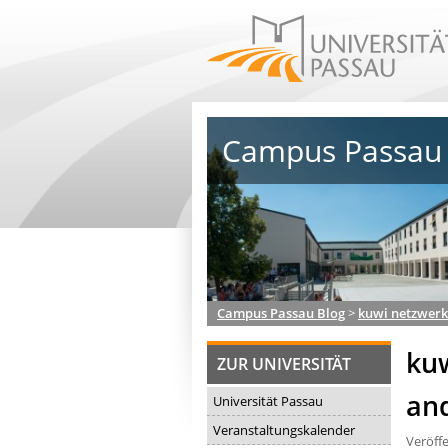
Campus Passau 
Campus Passau Blog
>
kuwi netzwerk
ku
ZUR UNIVERSITÄT
and
Universität Passau
Veranstaltungskalender
Veröff