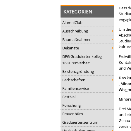
Dass d
KATEGORIEN
Studiu
engagie
AlumniClub
Um die
Ausschreibung
Abschl
Baumaßnahmen
Studie
kulture
Dekanate
DFG Graduiertenkolleg
Freiwil
Kontak
1681 "Privatheit"
und Ve
Existenzgründung
Das ku
Fachschaften
„Minor
Familienservice
Wieg
Festival
Minor
Forschung
Drei M
Frauenbüro
und et
Genau 
Graduiertenzentrum
verein
Hochschulgruppen