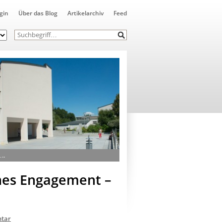
gin
Über das Blog
Artikelarchiv
Feed
..
ches Engagement –
tar