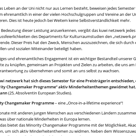
as Leben an der Uni nicht nur aus Lernen besteht, beweisen jedes Semester 
m ehrenamtlich in einer der vielen Hochschulgruppen und Vereine an der U
ren. Dies ist heute jedoch bei Weitem keine Selbstverständlichkeit mehr.
 Bedeutung dieser Leistung anzuerkennen, vergibt das kuwi netzwerk jede
ussfeierlichkeiten des Departments für Kulturraumstudien den „netzwerk.p
rende. Dieser Preis hat den Zweck, Menschen auszuzeichnen, die sich dur
llen und sozialen Miteinander beteiligt haben.
liges und ehrenamtliches Engagement ist ein wichtiger Bestandteil unserer Ge
te zu knüpfen, gemeinsam an Projekten und Zielen zu arbeiten, die uns am 
rantwortung zu übernehmen und somit an uns selbst zu wachsen.
wi netzwerk hat sich dieses Semester für eine Preisträgerin entschieden
ity Changemaker Programme“ aktiv Minderheitenthemen gewidmet hat.
mann
(25, Absolventin European Studies).
ity Changemaker Programme
– eine „Once-in-a-lifetime experience“!
onate mit anderen jungen Menschen aus verschiedenen Ländern zusammen
was über nationale Minderheiten in Europa lernen.
das bietet das Minority Changemaker Programme mit der Möglichkeit, Akade
en, um sich aktiv Minderheitenthemen zu widmen. Neben dem Wissenszuwach