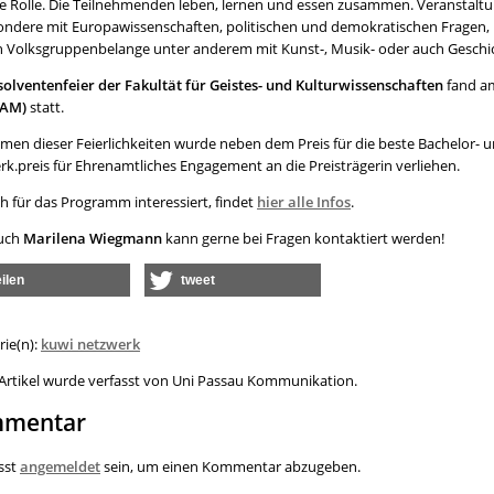
le Rolle. Die Teilnehmenden leben, lernen und essen zusammen. Veranstaltu
ondere mit Europawissenschaften, politischen und demokratischen Fragen
 Volksgruppenbelange unter anderem mit Kunst-, Musik- oder auch Gesch
olventenfeier der Fakultät für Geistes- und Kulturwissenschaften
fand am
 AM)
statt.
men dieser Feierlichkeiten wurde neben dem Preis für die beste Bachelor- un
rk.preis für Ehrenamtliches Engagement an die Preisträgerin verliehen.
h für das Programm interessiert, findet
hier alle Infos
.
uch
Marilena Wiegmann
kann gerne bei Fragen kontaktiert werden!
eilen
tweet
rie(n):
kuwi netzwerk
 Artikel wurde verfasst von Uni Passau Kommunikation.
mentar
sst
angemeldet
sein, um einen Kommentar abzugeben.