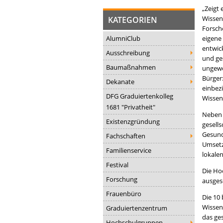
„Zeigt
Wissen
KATEGORIEN
Forsch
AlumniClub
eigene
entwic
Ausschreibung
und ge
Baumaßnahmen
ungewö
Bürger
Dekanate
einbez
DFG Graduiertenkolleg
Wissen
1681 "Privatheit"
Neben 
Existenzgründung
gesells
Gesund
Fachschaften
Umsetz
Familienservice
lokale
Festival
Die Ho
Forschung
ausges
Frauenbüro
Die 10
Wissen
Graduiertenzentrum
das ge
Hochschulgruppen