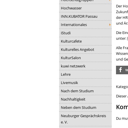
Der Ho
Hochwasser
Zukunf
INN.KUBATOR Passau
der HR
und Är
Internationales
Die Ei
iStudi
unter:
Kulturcafete
Alle F
Kulturelles Angebot
Wissens
KulturSalon
und Ge
kuwi netzwerk
t
Lehre
Livemusik
Katego
Nach dem Studium
Dieser
Nachhaltigkeit
Kom
Neben dem Studium
Neuburger Gesprächskreis
Du mu
e. V.