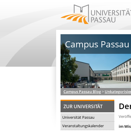
Campus Passau 
Campus Passau Blog
>
Unkategorisie
De
ZUR UNIVERSITÄT
Veröff
Universität Passau
Veranstaltungskalender
im Wis