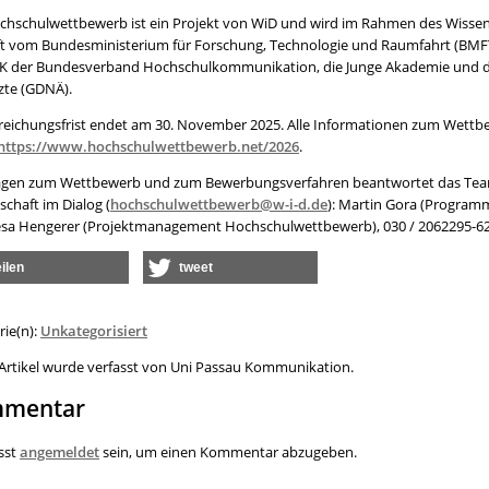
chschulwettbewerb ist ein Projekt von WiD und wird im Rahmen des Wissens
t vom Bundesministerium für Forschung, Technologie und Raumfahrt (BMFTR
K der Bundesverband Hochschulkommunikation, die Junge Akademie und die
zte (GDNÄ).
nreichungsfrist endet am 30. November 2025. Alle Informationen zum Wettbe
https://www.hochschulwettbewerb.net/2026
.
ragen zum Wettbewerb und zum Bewerbungsverfahren beantwortet das Te
chaft im Dialog (
hochschulwettbewerb@w-i-d.de
): Martin Gora (Program
sa Hengerer (Projektmanagement Hochschulwettbewerb), 030 / 2062295-62
eilen
tweet
rie(n):
Unkategorisiert
 Artikel wurde verfasst von Uni Passau Kommunikation.
mentar
sst
angemeldet
sein, um einen Kommentar abzugeben.