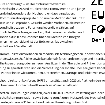
 eure Forschung!“ – im Hochschulwettbewerb im
schaftsjahr 2026 sind Studierende, Promovierende und junge
ende insbesondere der Hochschulen dazu eingeladen,
 Kommunikationsprojekte rund um die Medizin der Zukunft zu
keln und zu erproben. Gesucht werden Vorhaben, die medizin-
sundheitsbezogene Forschung lebendig erzählen, auf
hnliche Weise Neugier wecken, Diskussionen anstoßen und
:innen aktiv in das Gespräch über die Medizin von morgen
iehen – entscheidend ist der Brückenschlag zwischen
schaft und Gesellschaft.
Kommunikationsvorhaben zu medizinisch-technologischen Innovationen si
chaftswissenschaftliche sowie künstlerisch forschende Beiträge und interdis
heitsversorgung oder zu neuen Ansätzen in der Therapie und Prävention w
ung zu gewährleisten und die Verbreitung der Inhalte über geeignete Kanäle
n Partner:innen wie Kommunen, Unternehmen, Startups und Initiativen erw
chschulrektorenkonferenz (HRK) unterstützt auch 2026 als Partnerin den vo
chriebenen Hochschulwettbewerb im Wissenschaftsjahr.
 besten Einreichungen erhalten jeweils 10.000 Euro zur Umsetzung der Ide
schaftskommunikation sowie Zugang zum Alumni-Netzwerk des Hochschul
samte Jahr von WiD betreut und bei der Umsetzung unterstützt.