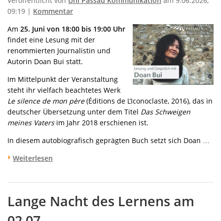
Veröffentlicht von
Uni Passau Kommunikation
am 9.06.2026,
09:19 |
Kommentar
Am
25. Juni von 18:00 bis 19:00 Uhr
findet eine Lesung mit der
renommierten Journalistin und
Autorin
Doan Bui
statt.
Im Mittelpunkt der Veranstaltung
steht ihr vielfach beachtetes Werk
Le silence de mon père
(Éditions de L’Iconoclaste, 2016), das in
deutscher Übersetzung unter dem Titel
Das Schweigen
meines Vaters
im Jahr 2018 erschienen ist.
In diesem autobiografisch geprägten Buch setzt sich Doan …
Weiterlesen
Lange Nacht des Lernens am
02.07