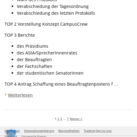
Verabschiedung der Tagesordnung
Verabschiedung des letzten Protokolls
TOP 2 Vorstellung Konzept CampusCrew
TOP 3 Berichte
des Präsidiums
des AStA/SprecherInnenrates
der Beauftragten
der Fachschaften
der studentischen SenatorInnen
TOP 4 Antrag Schaffung eines Beauftragtenpostens f …
Weiterlesen
1
2
3
…
7
Weiter »
Impressum
Datenschutzerklärung
Barrierefreiheit
Tracking Opt-in/-out
Feedback
Universität Passau