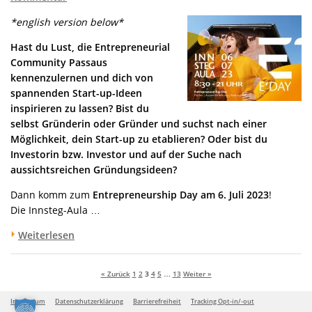
*english version below*
Hast du Lust, die Entrepreneurial
Community Passaus
kennenzulernen und dich von
spannenden Start-up-Ideen
inspirieren zu lassen? Bist du
selbst Gründerin oder Gründer und suchst nach einer
Möglichkeit, dein Start-up zu etablieren? Oder bist du
Investorin bzw. Investor und auf der Suche nach
aussichtsreichen Gründungsideen?
Dann komm zum
Entrepreneurship Day am
6. Juli 2023
!
Die Innsteg-Aula …
Weiterlesen
« Zurück
1
2
3
4
5
…
13
Weiter »
Impressum
Datenschutzerklärung
Barrierefreiheit
Tracking Opt-in/-out