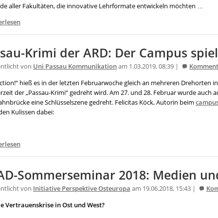
de aller Fakultäten, die innovative Lehrformate entwickeln möchten …
erlesen
sau-Krimi der ARD: Der Campus spiel
entlicht von
Uni Passau Kommunikation
am 1.03.2019, 08:39 |
Komment
tion!“ hieß es in der letzten Februarwoche gleich an mehreren Drehorten in 
rzeit der „Passau-Krimi“ gedreht wird. Am 27. und 28. Februar wurde auch 
ahnbrücke eine Schlüsselszene gedreht. Felicitas Köck, Autorin beim
campus
den Kulissen dabei:
erlesen
D-Sommerseminar 2018: Medien und
entlicht von
Initiative Perspektive Osteuropa
am 19.06.2018, 15:43 |
Ko
e Vertrauenskrise in Ost und West?