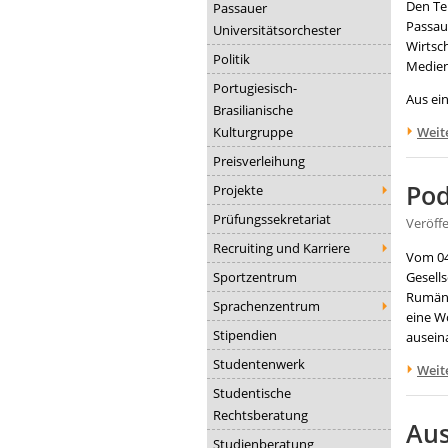
Den Te
Passauer
Passau
Universitätsorchester
Wirtsch
Politik
Medien
Portugiesisch-
Aus ei
Brasilianische
Kulturgruppe
Weit
Preisverleihung
Pod
Projekte
Prüfungssekretariat
Veröff
Recruiting und Karriere
Vom 04
Sportzentrum
Gesells
Rumäni
Sprachenzentrum
eine W
Stipendien
ausein
Studentenwerk
Weit
Studentische
Rechtsberatung
Aus
Studienberatung