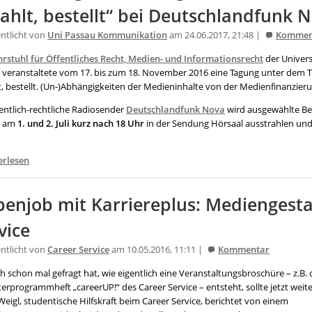
ahlt, bestellt“ bei Deutschlandfunk 
entlicht von
Uni Passau Kommunikation
am 24.06.2017, 21:48 |
Kommen
hrstuhl für Öffentliches Recht, Medien- und Informationsrecht
der Univers
 veranstaltete vom 17. bis zum 18. November 2016 eine Tagung unter dem Ti
t, bestellt. (Un-)Abhängigkeiten der Medieninhalte von der Medienfinanzieru
fentlich-rechtliche Radiosender
Deutschlandfunk Nova
wird ausgewählte Be
g am
1. und 2. Juli kurz nach 18 Uhr
in der Sendung Hörsaal ausstrahlen und
erlesen
enjob mit Karriereplus: Mediengest
vice
entlicht von
Career Service
am 10.05.2016, 11:11 |
Kommentar
h schon mal gefragt hat, wie eigentlich eine Veranstaltungsbroschüre – z.B. 
rprogrammheft „careerUP!“ des Career Service – entsteht, sollte jetzt weite
Weigl, studentische Hilfskraft beim Career Service, berichtet von einem