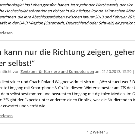
technologie“ ins Leben gerufen haben. Jetzt geht der Wettbewerb, der sich s
che Hochschulabsolventinnen richtet in die nächste Runde. Mitmachen kön
entinnen, die ihre Abschlussarbeiten zwischen Januar 2013 und Februar 2015
sität in der DACH-Region (Österreich, Deutschland oder Schweiz) eingereich
erlesen
h kann nur die Richtung zeigen, geh
er selbst!“
entlicht von
Zentrum für Karriere und Kompetenzen
am 21.10.2013, 15:59 
dientrainer und Coach Roland Wagner widmet sich mit „Wer steuert wen? D
igente Umgang mit Smartphone & Co.“ in diesem Wintersemester am ZfS der U
 dem selbstbestimmten und bewussten Umgang mit digitalen Medien. Im 
m ZfS gibt der Experte unter anderem einen Einblick, was die Studierenden 
r erwartet und verrät wie …
erlesen
1
2
Weiter »