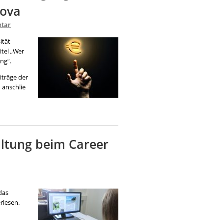
Nova
tar
ität
tel „Wer
ng“.
iträge der
 anschlie
altung beim Career
das
rlesen.