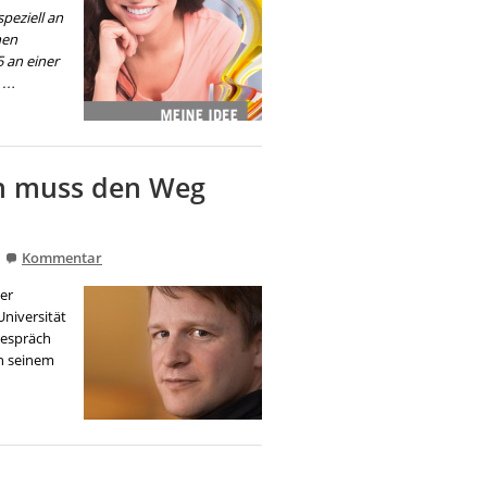
peziell an
nen
 an einer
t …
en muss den Weg
|
Kommentar
er
niversität
Gespräch
in seinem