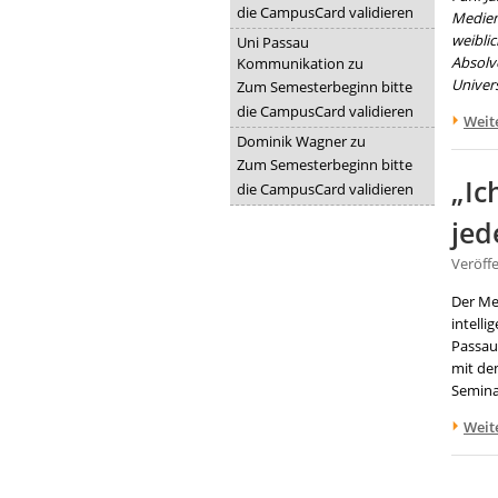
die CampusCard validieren
Medien
weibli
Uni Passau
Absolv
Kommunikation
zu
Univer
Zum Semesterbeginn bitte
die CampusCard validieren
Weit
Dominik Wagner
zu
Zum Semesterbeginn bitte
„Ic
die CampusCard validieren
jed
Veröff
Der Me
intell
Passau
mit de
Semina
Weit