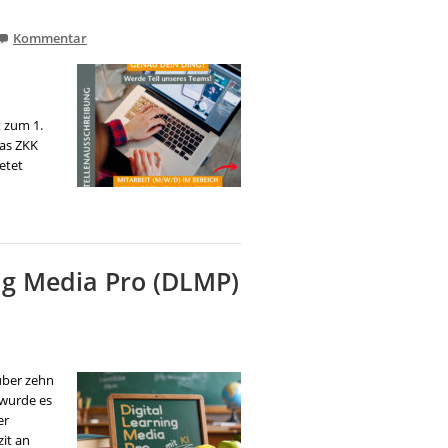
Kommentar
t zum 1.
Das ZKK
etet
ng Media Pro (DLMP)
über zehn
 wurde es
er
zit an