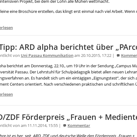
sintensiven Projekt, bei dem der Lohn alle Mühen wettmacht.
leine eine Broschüre erstellen, das klingt erst einmal nach viel Arbeit. Wen
erlesen
Tipp: ARD alpha berichtet über „PArc
entlicht von
Uni Passau Kommunikation
am 20.10.2015, 17:22 |
Kommen
pha berichtet am Donnerstag, 22.10., um 19 Uhr in der Sendung „Campus M
iversität Passau. Der Lehrstuhl für Schulpädagogik bietet allen neuen Lehr
gsverfahren an. Es handelt sich um ein eintägigen „Eignungstest“, der sich
ment Centers orientiert. Nach verschiedenen praktischen und schriftlichen
erlesen
/ZDF Förderpreis „Frauen + Medient
ntlicht von am 11.11.2014, 15:55 |
Kommentar
hre ist es her, seit ARD, ZDF und deutsche Welle den Förderpreis „Frauen +