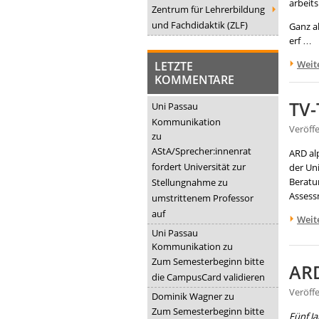
arbeit
Zentrum für Lehrerbildung
und Fachdidaktik (ZLF)
Ganz al
erf …
Weit
LETZTE
KOMMENTARE
TV-
Uni Passau
Kommunikation
Veröff
zu
AStA/Sprecher:innenrat
ARD al
fordert Universität zur
der Un
Beratun
Stellungnahme zu
Assess
umstrittenem Professor
auf
Weit
Uni Passau
Kommunikation
zu
Zum Semesterbeginn bitte
ARD
die CampusCard validieren
Veröffe
Dominik Wagner
zu
Zum Semesterbeginn bitte
Fünf Ja