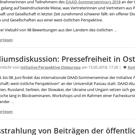
ilnehmerinnen und Teilnehmern des
DAAD-Sommerseminars 2018
an der 
 gelang auf beeindruckende Weise, was Vertreterinnen und Vertretern aus Po
aft und Gesellschaft in letzter Zeit zunehmend schwerer fällt: ein offener Di
 und Gesellschaften aus einer west-östlichen Perspektive.
ner Vielzahl von 98 Bewerbungen aus den Ländern des östlichen …
erlesen
iumsdiskussion: Pressefreiheit in Os
entlicht von
Initiative Perspektive Osteuropa
am 15.05.2018, 17:20 |
Ko
. bis 08. Juni findet das internationale DAAD-Sommerseminar der Initiative
P
chaft: west-östliche Perspektiven“ an der Universität Passau statt. DAAD-A
en, Russland, Serbien, der Slowakei, der Ukraine und Ungarn setzen sich 
oche lang in Blockseminaren, Workshops und im Rahmen einer Fachexkursio
ander …
erlesen
strahlung von Beiträgen der öffentl