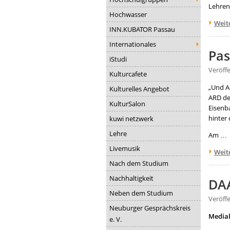
Lehren
Hochwasser
Weit
INN.KUBATOR Passau
Internationales
Pas
iStudi
Veröff
Kulturcafete
„Und Ac
Kulturelles Angebot
ARD de
KulturSalon
Eisenb
hinter 
kuwi netzwerk
Lehre
Am …
Livemusik
Weit
Nach dem Studium
Nachhaltigkeit
DAA
Neben dem Studium
Veröff
Neuburger Gesprächskreis
Medial
e. V.