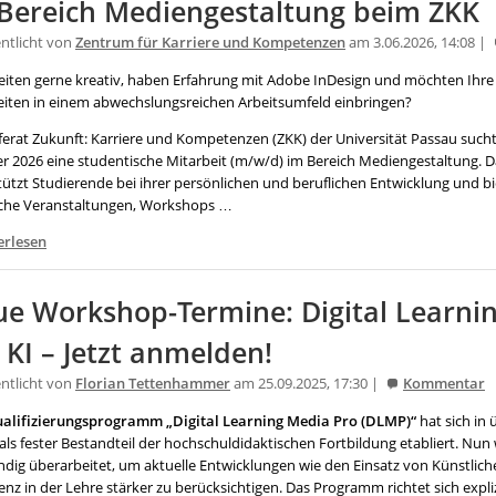
Bereich Mediengestaltung beim ZKK
entlicht von
Zentrum für Karriere und Kompetenzen
am 3.06.2026, 14:08 |
beiten gerne kreativ, haben Erfahrung mit Adobe InDesign und möchten Ihre
eiten in einem abwechslungsreichen Arbeitsumfeld einbringen?
ferat Zukunft: Karriere und Kompetenzen (ZKK) der Universität Passau such
r 2026 eine studentische Mitarbeit (m/w/d) im Bereich Mediengestaltung. 
tützt Studierende bei ihrer persönlichen und beruflichen Entwicklung und bi
iche Veranstaltungen, Workshops …
erlesen
e Workshop-Termine: Digital Learni
 KI – Jetzt anmelden!
entlicht von
Florian Tettenhammer
am 25.09.2025, 17:30 |
Kommentar
alifizierungsprogramm „Digital Learning Media Pro (DLMP)“
hat sich in 
als fester Bestandteil der hochschuldidaktischen Fortbildung etabliert. Nun
ändig überarbeitet, um aktuelle Entwicklungen wie den Einsatz von Künstlich
genz in der Lehre stärker zu berücksichtigen. Das Programm richtet sich expli