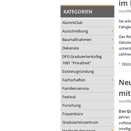
im 
KATEGORIEN
Veröff
Sie ar
AlumniClub
Fähigk
Ausschreibung
Das Re
Baumaßnahmen
Oktobe
Dekanate
unters
zahlre
DFG Graduiertenkolleg
1681 "Privatheit"
Weit
Existenzgründung
Fachschaften
Neu
Familienservice
mit
Festival
Veröff
Forschung
Das Qu
Frauenbüro
Jahren 
Graduiertenzentrum
vollst
Intelli
Hochschulgruppen