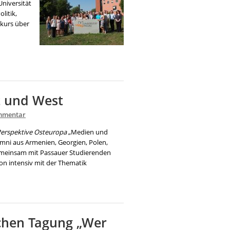
Universität
litik,
skurs über
t und West
mmentar
erspektive Osteuropa
„Medien und
lumni aus Armenien, Georgien, Polen,
gemeinsam mit Passauer Studierenden
n intensiv mit der Thematik
ichen Tagung „Wer