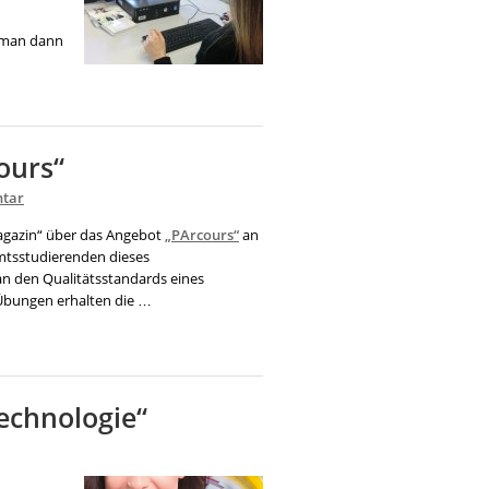
n man dann
ours“
tar
agazin“ über das Angebot
„PArcours“
an
amtsstudierenden dieses
 an den Qualitätsstandards eines
 Übungen erhalten die …
echnologie“