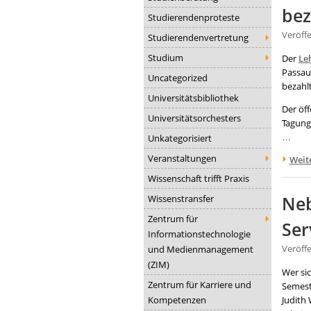
bez
Studierendenproteste
Veröff
Studierendenvertretung
Studium
Der
Le
Passau
Uncategorized
bezahl
Universitätsbibliothek
Der öf
Universitätsorchesters
Tagun
…
Unkategorisiert
Veranstaltungen
Weit
Wissenschaft trifft Praxis
Wissenstransfer
Neb
Zentrum für
Ser
Informationstechnologie
und Medienmanagement
Veröff
(ZIM)
Wer sic
Zentrum für Karriere und
Semeste
Kompetenzen
Judith 