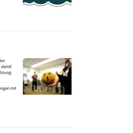
den
n damit
chtung.
tungen mit