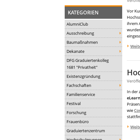
Veröff
Vor Ku
KATEGORIEN
Hochsc
ihrem A
AlumniClub
wurden
Ausschreibung
einges
Baumaßnahmen
Weit
Dekanate
DFG Graduiertenkolleg
1681 "Privatheit"
Hoc
Existenzgründung
Veröff
Fachschaften
In der
Familienservice
eLearn
Festival
Präsen
wie
Co
Forschung
stattf
Frauenbüro
Weit
Graduiertenzentrum
Hochschulgruppen