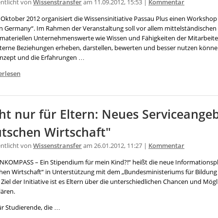
entlicht von
Wissenstransfer
am 11.09.2012, 15:53 |
Kommentar
 Oktober 2012 organisiert die Wissensinitiative Passau Plus einen Worksho
n Germany“. Im Rahmen der Veranstaltung soll vor allem mittelständischen
mmateriellen Unternehmenswerte wie Wissen und Fähigkeiten der Mitarbeite
terne Beziehungen erheben, darstellen, bewerten und besser nutzen könne
nzept und die Erfahrungen …
erlesen
ht nur für Eltern: Neues Serviceangeb
tschen Wirtschaft"
entlicht von
Wissenstransfer
am 26.01.2012, 11:27 |
Kommentar
NKOMPASS – Ein Stipendium für mein Kind?!“ heißt die neue Informationspla
hen Wirtschaft“ in Unterstützung mit dem „Bundesministeriums für Bildun
Ziel der Initiative ist es Eltern über die unterschiedlichen Chancen und Mögl
lären.
ür Studierende, die …