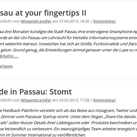
sau at your fingertips II
entlicht von
Wissenstransfer
am 27.04.2013, 18:20 |
Kommentar
wa drei Monaten kündigte die Stadt Passau ihre erste eigene Smartphone-Ap
rde an der Uni Passau am Lehrstuhl für Verteilte Informationssysteme entw
rt weiterhin betreut. Inzwischen hat sich an Größe, Funktionalität und Dars
s getan. Grund genug, die Entwicklungen einmal genauer unter die Lupe zu
&hellip …
erlesen
e in Passau: Stomt
entlicht von
Wissenstransfer
am 24.03.2013, 17:38 |
Kommentar
 Feedback-Plattform versteht sich als das Beste aus Instagram, Twitter und
p Zentner vom Passauer Startup stomt. Unter dem Slogan „Share the details
ails“ sollen Nutzer Details ihrer Lieblingsorte oder -Produkte beschreiben un
e letztendlich zu verbessern. Ein zwanzigköpfiges Team arbeitet energisch 
orm im Sommer international zu veröffentlichen.