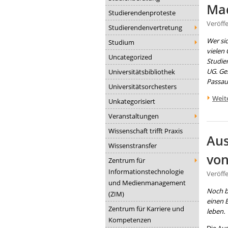
Mad
Studierendenproteste
Veröff
Studierendenvertretung
Wer si
Studium
vielen
Uncategorized
Studie
UG. Ge
Universitätsbibliothek
Passau
Universitätsorchesters
Weit
Unkategorisiert
Veranstaltungen
Wissenschaft trifft Praxis
Aus
Wissenstransfer
vo
Zentrum für
Informationstechnologie
Veröff
und Medienmanagement
Noch bi
(ZIM)
einen B
Zentrum für Karriere und
leben.
Kompetenzen