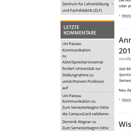
Die Au
Zentrum für Lehrerbildung
oder ar
und Fachdidaktik (ZLF)
Weit
LETZTE
KOMMENTARE
Anm
Uni Passau
201
Kommunikation
zu
Veröff
AStA/Sprecher:innenrat
fordert Universität zur
Seit M
Sportz
Stellungnahme zu
Semes
umstrittenem Professor
auf
Neu dab
Uni Passau
Weit
Kommunikation
zu
Zum Semesterbeginn bitte
die CampusCard validieren
Dominik Wagner
zu
Wis
Zum Semesterbeginn bitte