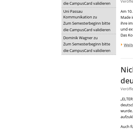
Veröff
die CampusCard validieren
Uni Passau
Am 10.
Kommunikation
zu
Made i
Zum Semesterbeginn bitte
ihre i
und ex
die CampusCard validieren
Das Ko
Dominik Wagner
zu
Zum Semesterbeginn bitte
Weit
die CampusCard validieren
Nic
deu
Veröff
„ELTER
deutsc
wurde. 
aufzuk
Auch f