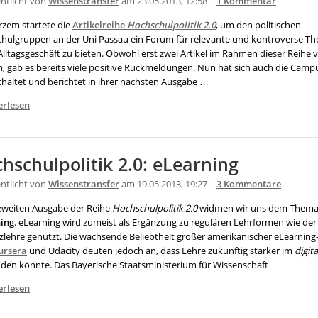
entlicht von
Wissenstransfer
am 23.05.2013, 12:58 |
1 Kommentar
rzem startete die
Artikelreihe
Hochschulpolitik 2.0
, um den politischen
hulgruppen an der Uni Passau ein Forum für relevante und kontroverse T
lltagsgeschäft zu bieten. Obwohl erst zwei Artikel im Rahmen dieser Reihe v
, gab es bereits viele positive Rückmeldungen. Nun hat sich auch die Cam
chaltet und berichtet in ihrer nächsten Ausgabe …
erlesen
hschulpolitik 2.0: eLearning
entlicht von
Wissenstransfer
am 19.05.2013, 19:27 |
3 Kommentare
 zweiten Ausgabe der Reihe
Hochschulpolitik 2.0
widmen wir uns dem Them
ing
. eLearning wird zumeist als Ergänzung zu regulären Lehrformen wie der
zlehre genutzt. Die wachsende Beliebtheit großer amerikanischer eLearning
ursera
und Udacity deuten jedoch an, dass Lehre zukünftig stärker im
digit
inden könnte. Das Bayerische Staatsministerium für Wissenschaft …
erlesen