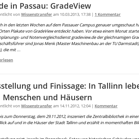
e in Passau: GradeView
entlicht von
Wissenstransfer
am 10.03.2013, 17:38 |
1 Kommentar
ch in den letzten Wochen auf dem Passauer Campus genauer umgeschaut ha
 Orten Plakate von GradeView entdeckt haben. Vor etwa einem Monat starte
nplanungs- und Notenvergleichsdienst gradeview.de der gleichnamigen Gr
schäftsführer sind Jonas Menk (Master Maschinenbau an der TU Darmstadt
), die mit …
erlesen
stellung und Finissage: In Tallinn le
n Menschen und Häusern
entlicht von
Wissenstransfer
am 14.11.2012, 12:04 |
Kommentar
s zum Donnerstag, dem 29.11.2012, inszeniert die Zentralbibliothek in einem
lick auf und in die Häuser der Stadt Tallinn und erzählt in momenthaften B