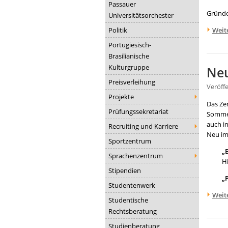
Passauer
Gründ
Universitätsorchester
Politik
Weit
Portugiesisch-
Brasilianische
Kulturgruppe
Neu
Preisverleihung
Veröff
Projekte
Das Ze
Prüfungssekretariat
Sommer
auch i
Recruiting und Karriere
Neu im
Sportzentrum
„
Sprachenzentrum
H
Stipendien
„
Studentenwerk
Weit
Studentische
Rechtsberatung
Studienberatung