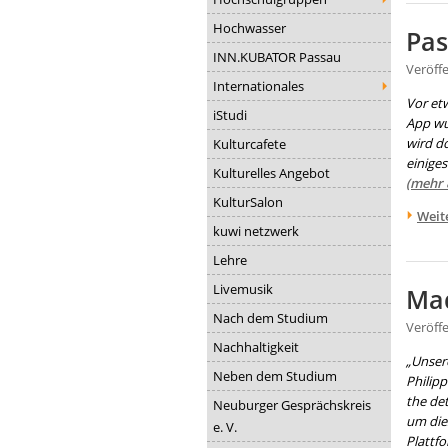
Hochwasser
Pas
INN.KUBATOR Passau
Veröff
Internationales
Vor et
iStudi
App wu
wird do
Kulturcafete
einige
Kulturelles Angebot
(mehr 
KulturSalon
Weit
kuwi netzwerk
Lehre
Livemusik
Mad
Nach dem Studium
Veröff
Nachhaltigkeit
„Unsere
Neben dem Studium
Philip
the det
Neuburger Gesprächskreis
um dies
e. V.
Plattf