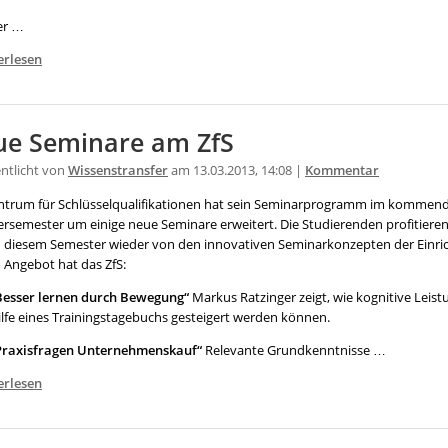
er …
erlesen
e Seminare am ZfS
entlicht von
Wissenstransfer
am 13.03.2013, 14:08 |
Kommentar
ntrum für Schlüsselqualifikationen hat sein Seminarprogramm im kommen
semester um einige neue Seminare erweitert. Die Studierenden profitiere
n diesem Semester wieder von den innovativen Seminarkonzepten der Einri
 Angebot hat das ZfS:
Besser lernen durch Bewegung“
Markus Ratzinger zeigt, wie kognitive Leis
ilfe eines Trainingstagebuchs gesteigert werden können.
Praxisfragen Unternehmenskauf“
Relevante Grundkenntnisse …
erlesen