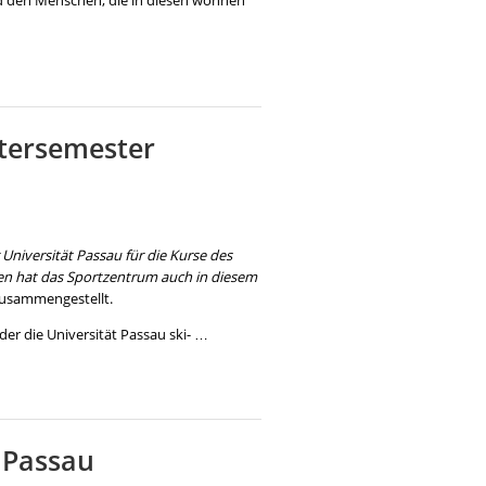
nd den Menschen, die in diesen wohnen
tersemester
Universität Passau für die Kurse des
en hat das Sportzentrum
auch in diesem
zusammengestellt.
der die Universität Passau ski- …
 Passau