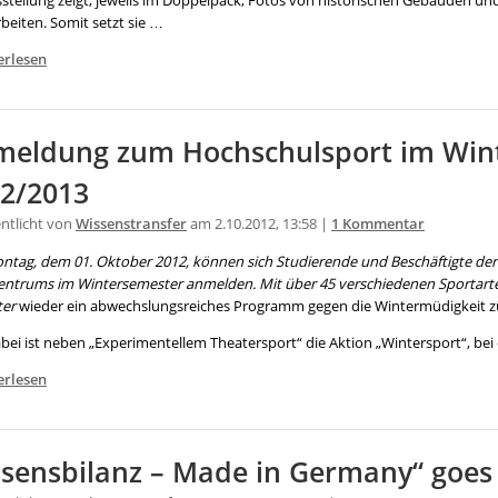
sstellung zeigt, jeweils im Doppelpack, Fotos von historischen Gebäuden u
beiten. Somit setzt sie …
erlesen
eldung zum Hochschulsport im Win
2/2013
entlicht von
Wissenstransfer
am 2.10.2012, 13:58 |
1 Kommentar
ontag, dem 01. Oktober 2012, können sich Studierende und Beschäftigte der 
entrums im Wintersemester anmelden. Mit über 45 verschiedenen Sportart
ter
wieder ein abwechslungsreiches Programm gegen die Wintermüdigkeit 
ei ist neben „Experimentellem Theatersport“ die Aktion „Wintersport“, bei 
erlesen
sensbilanz – Made in Germany“ goes