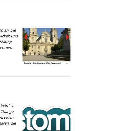
p an. Die
ickelt und
tellung
 nehmen.
 Yelp“ so
. Change
d teilen,
daran, die