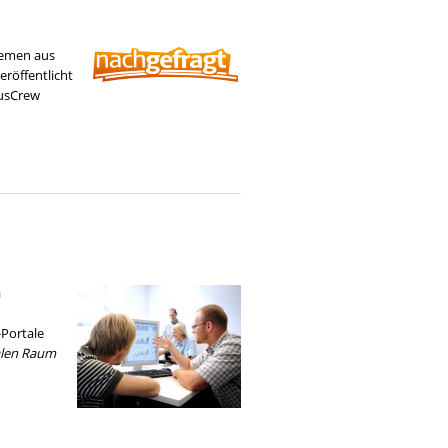
hemen aus
eröffentlicht
pusCrew
a
-Portale
alen Raum